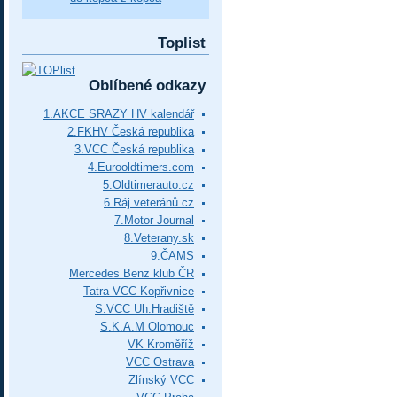
Toplist
Oblíbené odkazy
1.AKCE SRAZY HV kalendář
2.FKHV Česká republika
3.VCC Česká republika
4.Eurooldtimers.com
5.Oldtimerauto.cz
6.Ráj veteránů.cz
7.Motor Journal
8.Veterany.sk
9.ČAMS
Mercedes Benz klub ČR
Tatra VCC Kopřivnice
S.VCC Uh.Hradiště
S.K.A.M Olomouc
VK Kroměříž
VCC Ostrava
Zlínský VCC