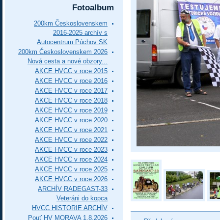
Fotoalbum
200km Československem
2016-2025 archív s
Autocentrum Púchov SK
200km Československem 2026
Nová cesta a nové obzory...
AKCE HVCC v roce 2015
AKCE HVCC v roce 2016
AKCE HVCC v roce 2017
AKCE HVCC v roce 2018
AKCE HVCC v roce 2019
AKCE HVCC v roce 2020
AKCE HVCC v roce 2021
AKCE HVCC v roce 2022
AKCE HVCC v roce 2023
AKCE HVCC v roce 2024
AKCE HVCC v roce 2025
AKCE HVCC v roce 2026
ARCHÍV RADEGAST-33
Veteráni do kopca
HVCC HISTORIE ARCHÍV
Pouť HV MORAVA 1.8.2026