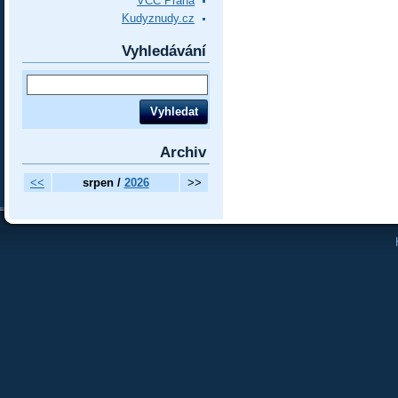
VCC Praha
Kudyznudy.cz
Vyhledávání
Archiv
<<
srpen /
2026
>>