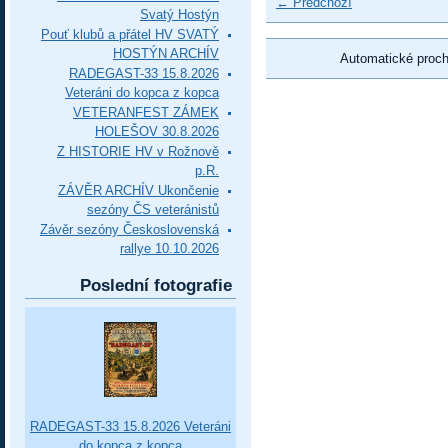
← Předchozí
Svatý Hostýn
Pouť klubů a přátel HV SVATÝ
HOSTÝN ARCHÍV
Automatické proc
RADEGAST-33 15.8.2026
Veteráni do kopca z kopca
VETERANFEST ZÁMEK
HOLEŠOV 30.8.2026
Z HISTORIE HV v Rožnově
p.R.
ZÁVĚR ARCHÍV Ukončenie
sezóny ČS veteránistů
Závěr sezóny Československá
rallye 10.10.2026
Poslední fotografie
RADEGAST-33 15.8.2026 Veteráni
do kopca z kopca