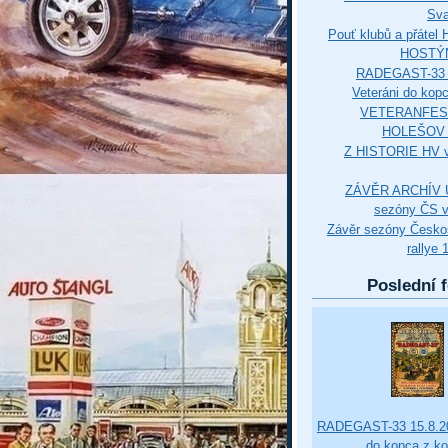
Sva
Pouť klubů a přáte
HOSTÝ
RADEGAST-33 
Veteráni do kop
VETERANFES
HOLEŠOV 3
Z HISTORIE HV 
ZÁVĚR ARCHÍV U
sezóny ČS v
Závěr sezóny Česko
rallye 
Poslední f
RADEGAST-33 15.8.20
do kopca z k