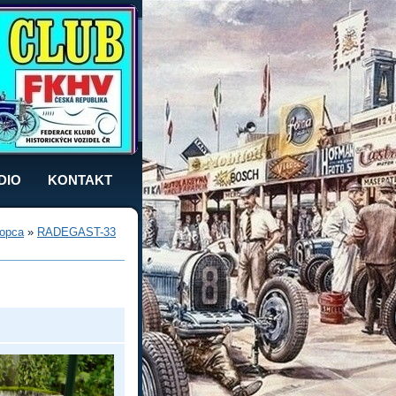
DIO
KONTAKT
opca
»
RADEGAST-33