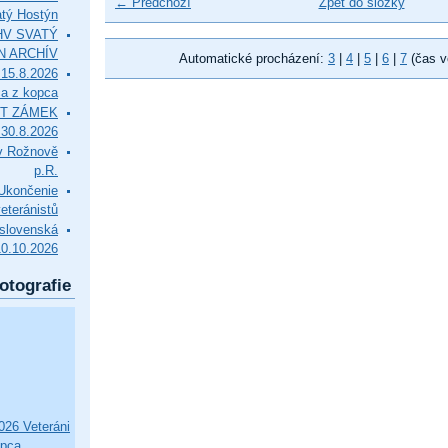
← Předchozí
Zpět do složky
tý Hostýn
l HV SVATÝ
N ARCHÍV
Automatické procházení:
3
|
4
|
5
|
6
|
7
(čas v
15.8.2026
ca z kopca
T ZÁMEK
0.8.2026
v Rožnově
p.R.
končenie
eteránistů
slovenská
10.10.2026
otografie
26 Veteráni
opca