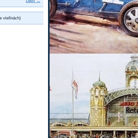
Další →
e vteřinách)