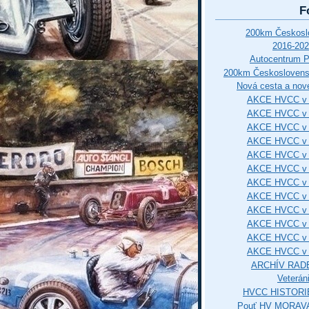
F
200km Českos
2016-202
Autocentrum 
200km Českosloven
Nová cesta a nové
AKCE HVCC v 
AKCE HVCC v 
AKCE HVCC v 
AKCE HVCC v 
AKCE HVCC v 
AKCE HVCC v 
AKCE HVCC v 
AKCE HVCC v 
AKCE HVCC v 
AKCE HVCC v 
AKCE HVCC v 
AKCE HVCC v 
ARCHÍV RAD
Veterán
HVCC HISTORI
Pouť HV MORAVA