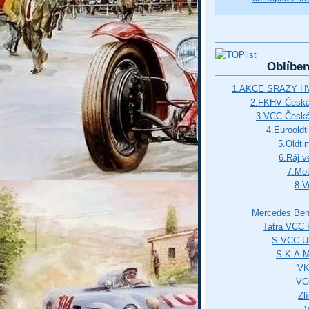
Oblíbe
1.AKCE SRAZY HV
2.FKHV Česká 
3.VCC Česká
4.Euroold
5.Oldti
6.Ráj v
7.Mot
8.V
Mercedes Ben
Tatra VCC 
S.VCC Uh
S.K.A.
VK
VC
Zl