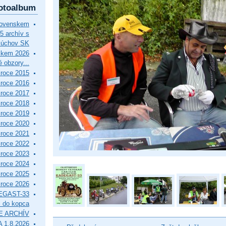
otoalbum
lovenskem
5 archív s
Púchov SK
skem 2026
 obzory...
roce 2015
roce 2016
roce 2017
roce 2018
roce 2019
roce 2020
roce 2021
roce 2022
roce 2023
roce 2024
roce 2025
roce 2026
EGAST-33
i do kopca
E ARCHÍV
 1.8.2026