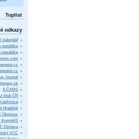
Toplist
né odkazy
 kalendář
republika
 republika
timers.com
merauto.cz
eteránů.cz
or Journal
eterany.sk
9.ČAMS
z klub ČR
Kopřivnice
.Hradiště
M Olomouc
 Kroměříž
C Ostrava
ínský VCC