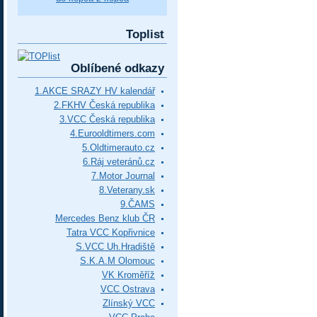
Toplist
Oblíbené odkazy
1.AKCE SRAZY HV kalendář
2.FKHV Česká republika
3.VCC Česká republika
4.Eurooldtimers.com
5.Oldtimerauto.cz
6.Ráj veteránů.cz
7.Motor Journal
8.Veterany.sk
9.ČAMS
Mercedes Benz klub ČR
Tatra VCC Kopřivnice
S.VCC Uh.Hradiště
S.K.A.M Olomouc
VK Kroměříž
VCC Ostrava
Zlínský VCC