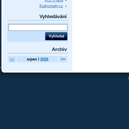
VCC Praha
Kudyznudy.cz
Vyhledávání
Archiv
<<
srpen /
2026
>>