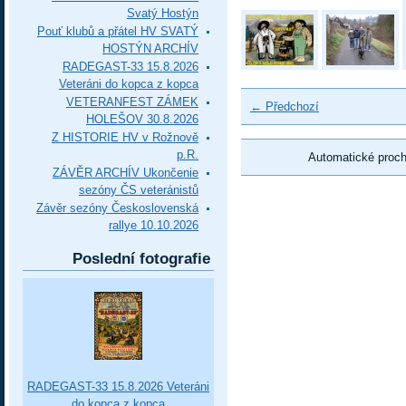
Svatý Hostýn
Pouť klubů a přátel HV SVATÝ
HOSTÝN ARCHÍV
RADEGAST-33 15.8.2026
Veteráni do kopca z kopca
VETERANFEST ZÁMEK
← Předchozí
HOLEŠOV 30.8.2026
Z HISTORIE HV v Rožnově
p.R.
Automatické proc
ZÁVĚR ARCHÍV Ukončenie
sezóny ČS veteránistů
Závěr sezóny Československá
rallye 10.10.2026
Poslední fotografie
RADEGAST-33 15.8.2026 Veteráni
do kopca z kopca