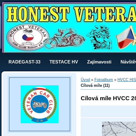
RADEGAST-33
TESTACE HV
Zajímavosti
Návště
Úvod
»
Fotoalbum
»
HVCC HI
Cílová míle (11)
Cílová míle HVCC 2