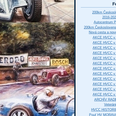
F
200km Českos
2016-202
Autocentrum 
200km Českosloven
Nová cesta a nové
AKCE HVCC v 
AKCE HVCC v 
AKCE HVCC v 
AKCE HVCC v 
AKCE HVCC v 
AKCE HVCC v 
AKCE HVCC v 
AKCE HVCC v 
AKCE HVCC v 
AKCE HVCC v 
AKCE HVCC v 
AKCE HVCC v 
ARCHÍV RAD
Veterán
HVCC HISTORI
Pouť HV MORAVA