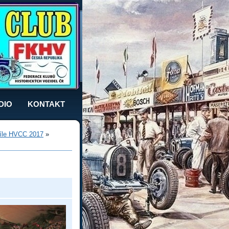
DIO
KONTAKT
íle HVCC 2017
»