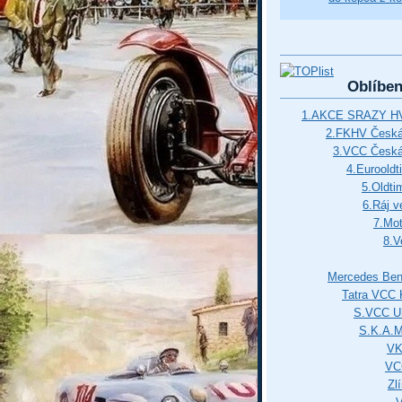
Oblíbe
1.AKCE SRAZY HV
2.FKHV Česká 
3.VCC Česká
4.Euroold
5.Oldti
6.Ráj v
7.Mot
8.V
Mercedes Ben
Tatra VCC 
S.VCC Uh
S.K.A.
VK
VC
Zl