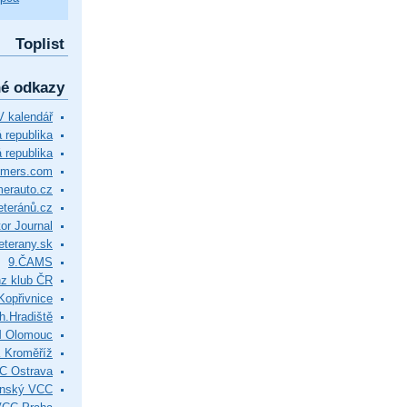
Toplist
né odkazy
 kalendář
republika
 republika
timers.com
merauto.cz
eteránů.cz
or Journal
eterany.sk
9.ČAMS
z klub ČR
Kopřivnice
.Hradiště
M Olomouc
 Kroměříž
C Ostrava
ínský VCC