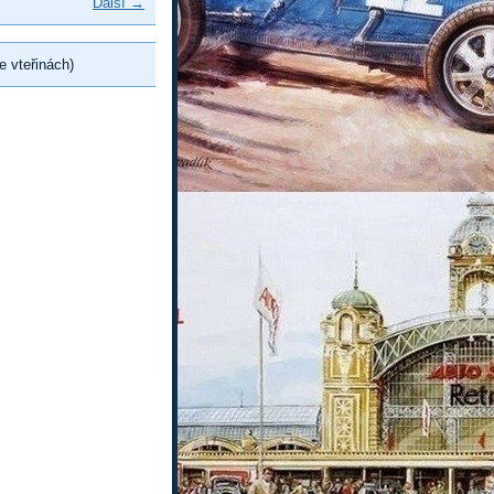
Další →
e vteřinách)