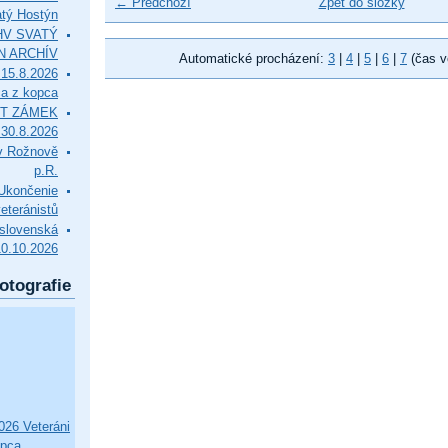
← Předchozí
Zpět do složky
tý Hostýn
l HV SVATÝ
N ARCHÍV
Automatické procházení:
3
|
4
|
5
|
6
|
7
(čas v
15.8.2026
ca z kopca
T ZÁMEK
0.8.2026
v Rožnově
p.R.
končenie
eteránistů
slovenská
10.10.2026
otografie
26 Veteráni
opca