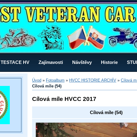
TESTACE HV
Zajímavosti
Návštěvy
Historie
STU
Úvod
»
Fotoalbum
»
HVCC HISTORIE ARCHÍV
»
Cílová m
Cílová míle (54)
Cílová míle HVCC 2017
Cílová míle (54)