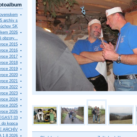
otoalbum
lovenskem
5 archív s
Púchov SK
skem 2026
 obzory...
roce 2015
roce 2016
roce 2017
roce 2018
roce 2019
roce 2020
roce 2021
roce 2022
roce 2023
roce 2024
roce 2025
roce 2026
EGAST-33
i do kopca
E ARCHÍV
 1.8.2026