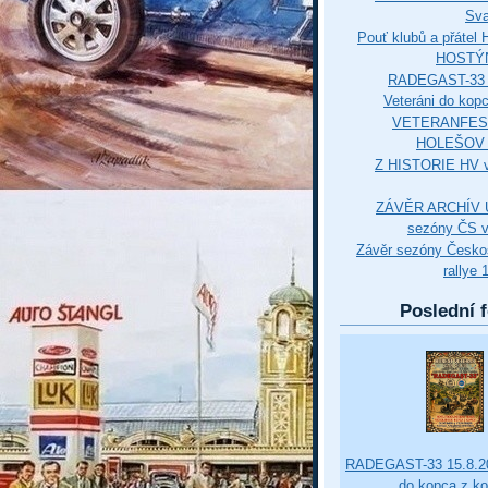
Sva
Pouť klubů a přáte
HOSTÝ
RADEGAST-33 
Veteráni do kop
VETERANFES
HOLEŠOV 3
Z HISTORIE HV 
ZÁVĚR ARCHÍV U
sezóny ČS v
Závěr sezóny Česko
rallye 
Poslední f
RADEGAST-33 15.8.20
do kopca z k