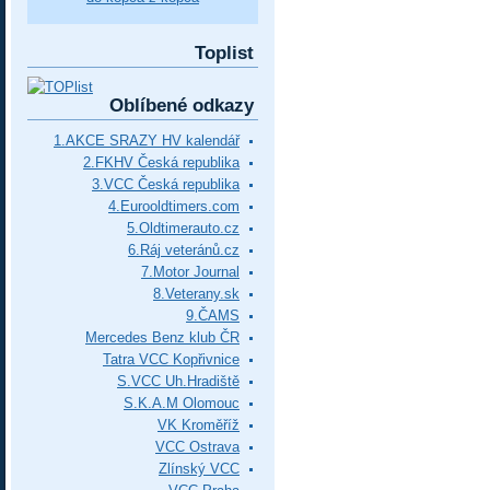
Toplist
Oblíbené odkazy
1.AKCE SRAZY HV kalendář
2.FKHV Česká republika
3.VCC Česká republika
4.Eurooldtimers.com
5.Oldtimerauto.cz
6.Ráj veteránů.cz
7.Motor Journal
8.Veterany.sk
9.ČAMS
Mercedes Benz klub ČR
Tatra VCC Kopřivnice
S.VCC Uh.Hradiště
S.K.A.M Olomouc
VK Kroměříž
VCC Ostrava
Zlínský VCC