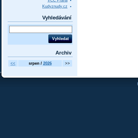
VCC Praha
Kudyznudy.cz
Vyhledávání
Archiv
<<
srpen /
2026
>>