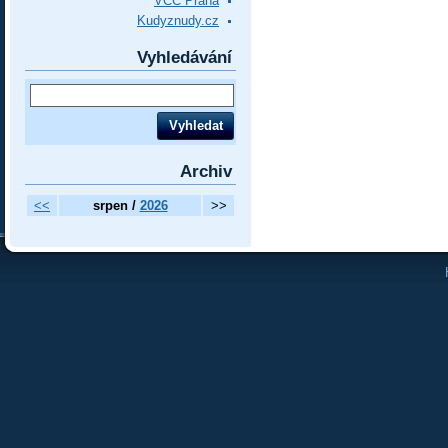
VCC Praha
Kudyznudy.cz
Vyhledávání
Archiv
<<
srpen /
2026
>>