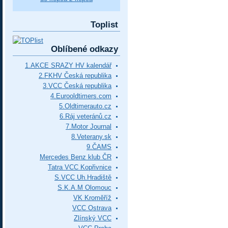
Toplist
Oblíbené odkazy
1.AKCE SRAZY HV kalendář
2.FKHV Česká republika
3.VCC Česká republika
4.Eurooldtimers.com
5.Oldtimerauto.cz
6.Ráj veteránů.cz
7.Motor Journal
8.Veterany.sk
9.ČAMS
Mercedes Benz klub ČR
Tatra VCC Kopřivnice
S.VCC Uh.Hradiště
S.K.A.M Olomouc
VK Kroměříž
VCC Ostrava
Zlínský VCC