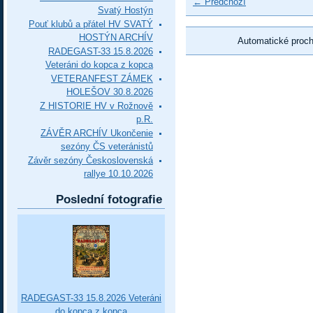
← Předchozí
Svatý Hostýn
Pouť klubů a přátel HV SVATÝ
HOSTÝN ARCHÍV
Automatické proc
RADEGAST-33 15.8.2026
Veteráni do kopca z kopca
VETERANFEST ZÁMEK
HOLEŠOV 30.8.2026
Z HISTORIE HV v Rožnově
p.R.
ZÁVĚR ARCHÍV Ukončenie
sezóny ČS veteránistů
Závěr sezóny Československá
rallye 10.10.2026
Poslední fotografie
RADEGAST-33 15.8.2026 Veteráni
do kopca z kopca