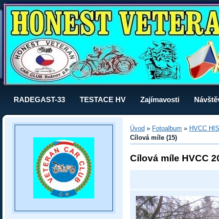
RADEGAST-33
TESTACE HV
Zajímavosti
Návště
Úvod
»
Fotoalbum
»
HVCC HI
Cílová míle (15)
Cílová míle HVCC 2