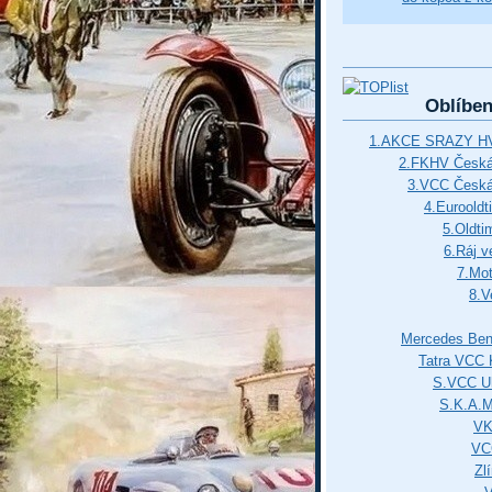
Oblíbe
1.AKCE SRAZY HV
2.FKHV Česká 
3.VCC Česká
4.Euroold
5.Oldti
6.Ráj v
7.Mot
8.V
Mercedes Ben
Tatra VCC 
S.VCC Uh
S.K.A.
VK
VC
Zl