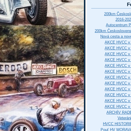
F
200km Českos
2016-202
Autocentrum 
200km Českosloven
Nová cesta a nové
AKCE HVCC v 
AKCE HVCC v 
AKCE HVCC v 
AKCE HVCC v 
AKCE HVCC v 
AKCE HVCC v 
AKCE HVCC v 
AKCE HVCC v 
AKCE HVCC v 
AKCE HVCC v 
AKCE HVCC v 
AKCE HVCC v 
ARCHÍV RAD
Veterán
HVCC HISTORI
Pouť HV MORAVA