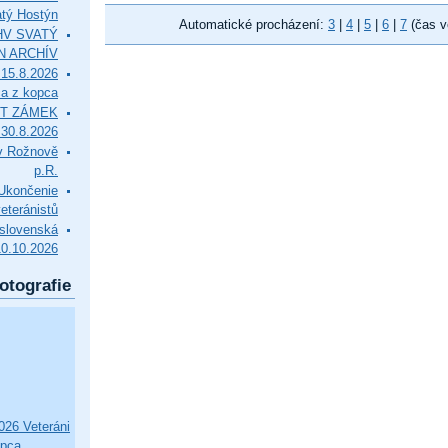
tý Hostýn
Automatické procházení:
3
|
4
|
5
|
6
|
7
(čas v
l HV SVATÝ
N ARCHÍV
15.8.2026
ca z kopca
T ZÁMEK
0.8.2026
v Rožnově
p.R.
končenie
eteránistů
slovenská
10.10.2026
otografie
26 Veteráni
opca