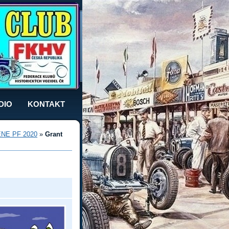
DIO
KONTAKT
NE PF 2020
»
Grant