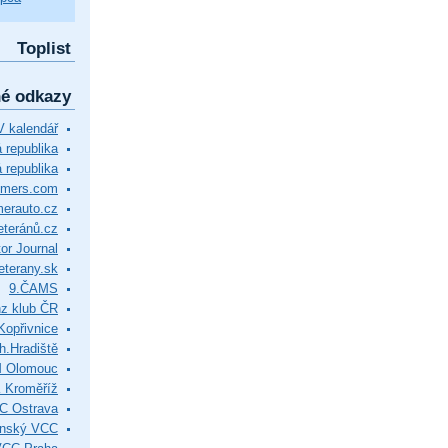
Toplist
né odkazy
 kalendář
republika
 republika
timers.com
merauto.cz
eteránů.cz
or Journal
eterany.sk
9.ČAMS
z klub ČR
Kopřivnice
.Hradiště
M Olomouc
 Kroměříž
C Ostrava
ínský VCC