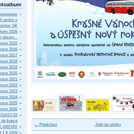
otoalbum
lovenskem
5 archív s
Púchov SK
skem 2026
 obzory...
roce 2015
roce 2016
roce 2017
roce 2018
roce 2019
roce 2020
roce 2021
roce 2022
roce 2023
roce 2024
roce 2025
roce 2026
EGAST-33
i do kopca
← Předchozí
Zpět do složky
E ARCHÍV
 1.8.2026