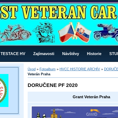
TESTACE HV
Zajímavosti
Návštěvy
Historie
STU
Úvod
»
Fotoalbum
»
HVCC HISTORIE ARCHÍV
»
DORUČE
Veterán Praha
DORUČENE PF 2020
Grant Veterán Praha