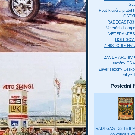
Sva
Pouť klubů a přáte
HOSTÝ
RADEGAST-33 
Veteráni do kop
VETERANFES
HOLEŠOV 3
Z HISTORIE HV 
ZÁVĚR ARCHÍV U
sezóny ČS v
Závěr sezóny Česko
rallye 
Poslední f
RADEGAST-33 15.8.20
do kopca z k