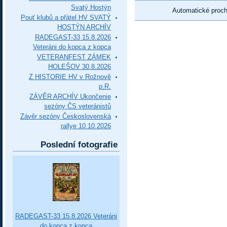
Svatý Hostýn
Automatické proc
Pouť klubů a přátel HV SVATÝ
HOSTÝN ARCHÍV
RADEGAST-33 15.8.2026
Veteráni do kopca z kopca
VETERANFEST ZÁMEK
HOLEŠOV 30.8.2026
Z HISTORIE HV v Rožnově
p.R.
ZÁVĚR ARCHÍV Ukončenie
sezóny ČS veteránistů
Závěr sezóny Československá
rallye 10.10.2026
Poslední fotografie
RADEGAST-33 15.8.2026 Veteráni
do kopca z kopca