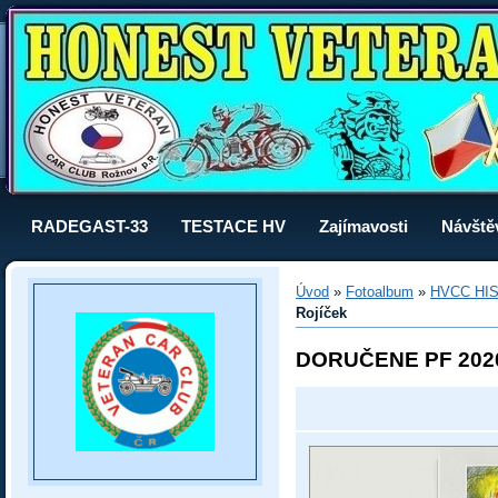
RADEGAST-33
TESTACE HV
Zajímavosti
Návště
Úvod
»
Fotoalbum
»
HVCC HI
Rojíček
DORUČENE PF 202