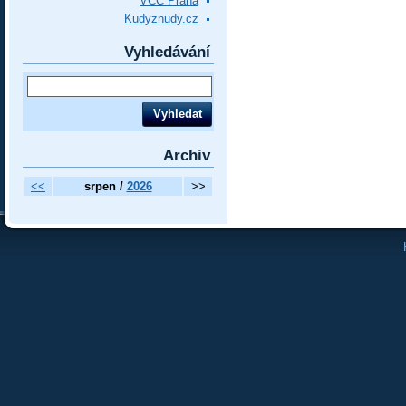
VCC Praha
Kudyznudy.cz
Vyhledávání
Archiv
<<
srpen /
2026
>>