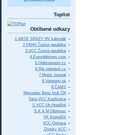
Toplist
Oblíbené odkazy
1.AKCE SRAZY HV kalendář
2.FKHV Česká republika
3.VCC Česká republika
4.Eurooldtimers.com
5.Oldtimerauto.cz
6.Ráj veteránů.cz
7.Motor Journal
8.Veterany.sk
9.ČAMS
Mercedes Benz klub ČR
Tatra VCC Kopřivnice
S.VCC Uh.Hradiště
S.K.A.M Olomouc
VK Kroměříž
VCC Ostrava
Zlínský VCC