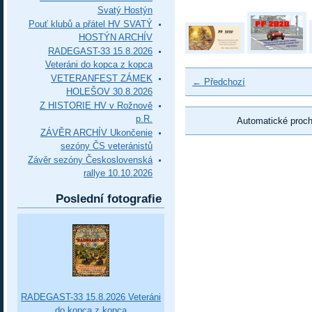
Svatý Hostýn
Pouť klubů a přátel HV SVATÝ
HOSTÝN ARCHÍV
RADEGAST-33 15.8.2026
Veteráni do kopca z kopca
VETERANFEST ZÁMEK
← Předchozí
HOLEŠOV 30.8.2026
Z HISTORIE HV v Rožnově
p.R.
Automatické proc
ZÁVĚR ARCHÍV Ukončenie
sezóny ČS veteránistů
Závěr sezóny Československá
rallye 10.10.2026
Poslední fotografie
RADEGAST-33 15.8.2026 Veteráni
do kopca z kopca