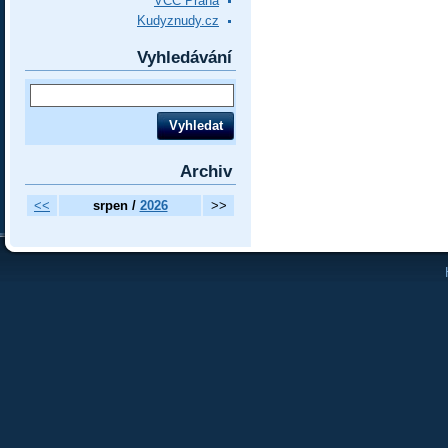
VCC Praha
Kudyznudy.cz
Vyhledávání
Archiv
<<
srpen /
2026
>>