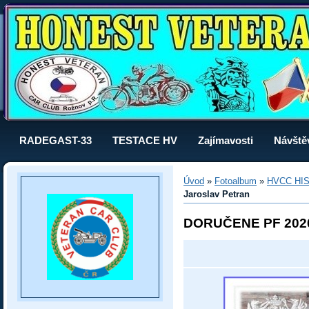
RADEGAST-33
TESTACE HV
Zajímavosti
Návště
Úvod
»
Fotoalbum
»
HVCC HI
Jaroslav Petran
DORUČENE PF 202