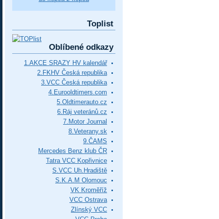
Toplist
Oblíbené odkazy
1.AKCE SRAZY HV kalendář
2.FKHV Česká republika
3.VCC Česká republika
4.Eurooldtimers.com
5.Oldtimerauto.cz
6.Ráj veteránů.cz
7.Motor Journal
8.Veterany.sk
9.ČAMS
Mercedes Benz klub ČR
Tatra VCC Kopřivnice
S.VCC Uh.Hradiště
S.K.A.M Olomouc
VK Kroměříž
VCC Ostrava
Zlínský VCC