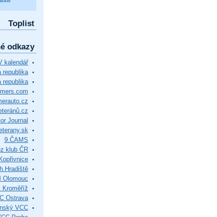
Toplist
né odkazy
 kalendář
republika
 republika
timers.com
merauto.cz
eteránů.cz
or Journal
eterany.sk
9.ČAMS
z klub ČR
Kopřivnice
.Hradiště
M Olomouc
 Kroměříž
C Ostrava
ínský VCC