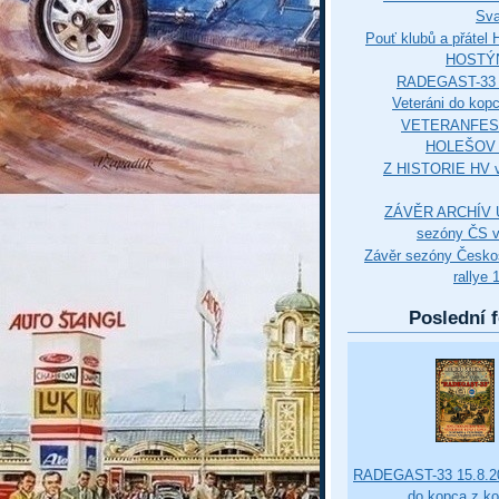
Sva
Pouť klubů a přáte
HOSTÝ
RADEGAST-33 
Veteráni do kop
VETERANFES
HOLEŠOV 3
Z HISTORIE HV 
ZÁVĚR ARCHÍV U
sezóny ČS v
Závěr sezóny Česko
rallye 
Poslední f
RADEGAST-33 15.8.20
do kopca z k