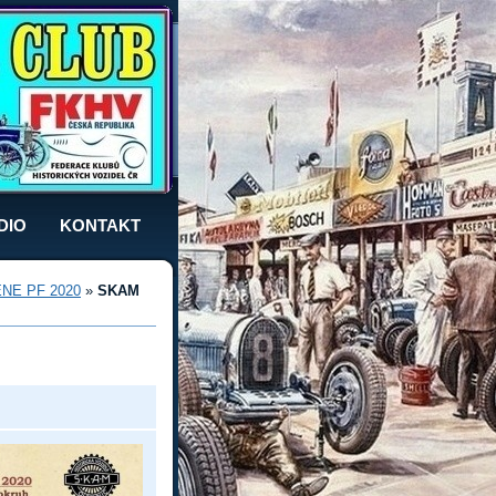
DIO
KONTAKT
NE PF 2020
»
SKAM