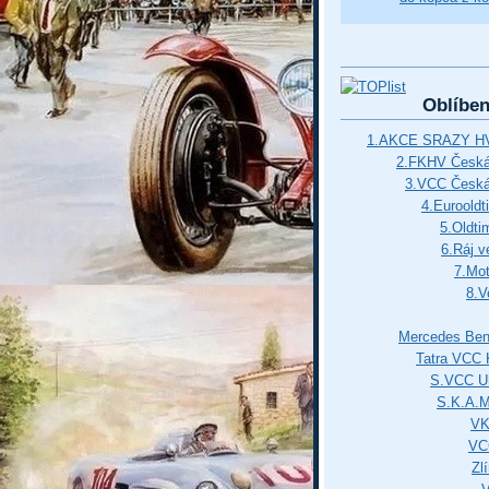
Oblíbe
1.AKCE SRAZY HV
2.FKHV Česká 
3.VCC Česká
4.Euroold
5.Oldti
6.Ráj v
7.Mot
8.V
Mercedes Ben
Tatra VCC 
S.VCC Uh
S.K.A.
VK
VC
Zl