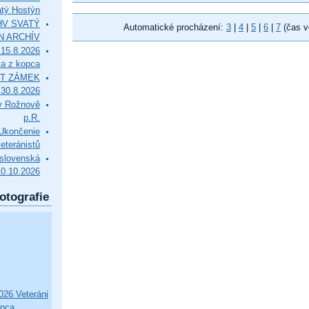
tý Hostýn
l HV SVATÝ
Automatické procházení:
3
|
4
|
5
|
6
|
7
(čas v
N ARCHÍV
15.8.2026
ca z kopca
T ZÁMEK
0.8.2026
v Rožnově
p.R.
končenie
eteránistů
slovenská
10.10.2026
otografie
26 Veteráni
opca