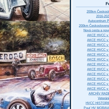
F
200km Českos
2016-202
Autocentrum 
200km Českosloven
Nová cesta a nové
AKCE HVCC v 
AKCE HVCC v 
AKCE HVCC v 
AKCE HVCC v 
AKCE HVCC v 
AKCE HVCC v 
AKCE HVCC v 
AKCE HVCC v 
AKCE HVCC v 
AKCE HVCC v 
AKCE HVCC v 
AKCE HVCC v 
ARCHÍV RAD
Veterán
HVCC HISTORI
Pouť HV MORAVA