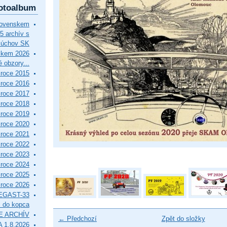
otoalbum
lovenskem
5 archív s
Púchov SK
skem 2026
 obzory...
roce 2015
roce 2016
roce 2017
roce 2018
roce 2019
roce 2020
roce 2021
roce 2022
roce 2023
roce 2024
roce 2025
roce 2026
EGAST-33
i do kopca
E ARCHÍV
← Předchozí
Zpět do složky
 1.8.2026