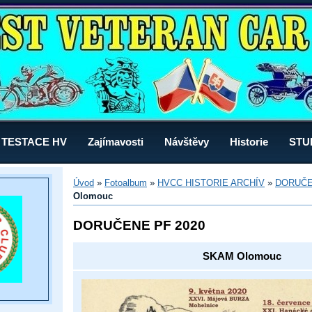
TESTACE HV
Zajímavosti
Návštěvy
Historie
STU
Úvod
»
Fotoalbum
»
HVCC HISTORIE ARCHÍV
»
DORUČE
Olomouc
DORUČENE PF 2020
SKAM Olomouc