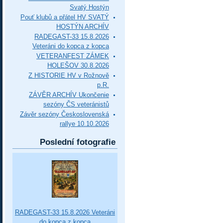
Svatý Hostýn
Pouť klubů a přátel HV SVATÝ
HOSTÝN ARCHÍV
RADEGAST-33 15.8.2026
Veteráni do kopca z kopca
VETERANFEST ZÁMEK
HOLEŠOV 30.8.2026
Z HISTORIE HV v Rožnově
p.R.
ZÁVĚR ARCHÍV Ukončenie
sezóny ČS veteránistů
Závěr sezóny Československá
rallye 10.10.2026
Poslední fotografie
RADEGAST-33 15.8.2026 Veteráni
do kopca z kopca