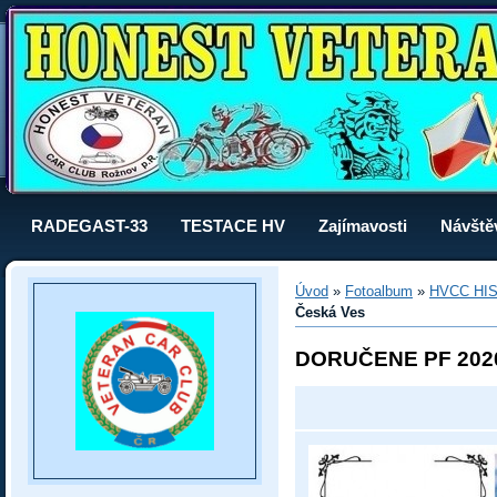
RADEGAST-33
TESTACE HV
Zajímavosti
Návště
Úvod
»
Fotoalbum
»
HVCC HI
Česká Ves
DORUČENE PF 202