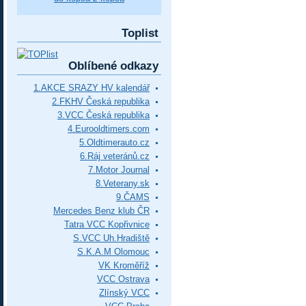
Toplist
Oblíbené odkazy
1.AKCE SRAZY HV kalendář
2.FKHV Česká republika
3.VCC Česká republika
4.Eurooldtimers.com
5.Oldtimerauto.cz
6.Ráj veteránů.cz
7.Motor Journal
8.Veterany.sk
9.ČAMS
Mercedes Benz klub ČR
Tatra VCC Kopřivnice
S.VCC Uh.Hradiště
S.K.A.M Olomouc
VK Kroměříž
VCC Ostrava
Zlínský VCC