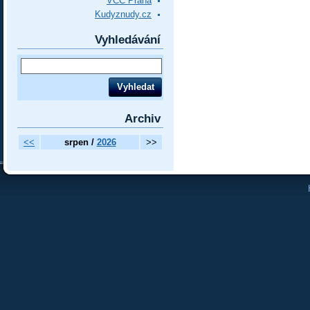
VCC Praha
Kudyznudy.cz
Vyhledávání
Archiv
<<
srpen /
2026
>>