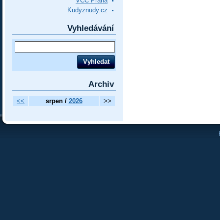
VCC Praha
Kudyznudy.cz
Vyhledávání
Archiv
<<
srpen /
2026
>>