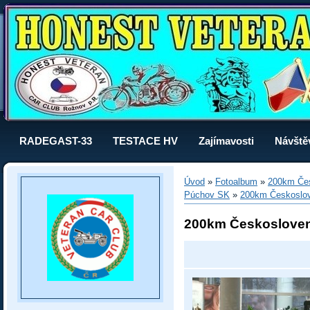
RADEGAST-33
TESTACE HV
Zajímavosti
Návště
Úvod
»
Fotoalbum
»
200km Čes
Púchov SK
»
200km Českoslo
200km Českoslove