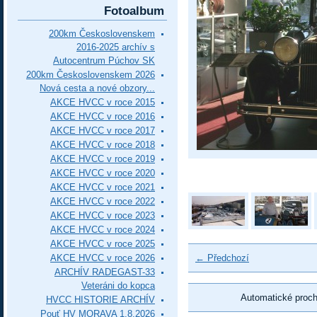
Fotoalbum
200km Československem
2016-2025 archív s
Autocentrum Púchov SK
200km Československem 2026
Nová cesta a nové obzory...
AKCE HVCC v roce 2015
AKCE HVCC v roce 2016
AKCE HVCC v roce 2017
AKCE HVCC v roce 2018
AKCE HVCC v roce 2019
AKCE HVCC v roce 2020
AKCE HVCC v roce 2021
AKCE HVCC v roce 2022
AKCE HVCC v roce 2023
AKCE HVCC v roce 2024
AKCE HVCC v roce 2025
AKCE HVCC v roce 2026
← Předchozí
ARCHÍV RADEGAST-33
Veteráni do kopca
Automatické proc
HVCC HISTORIE ARCHÍV
Pouť HV MORAVA 1.8.2026