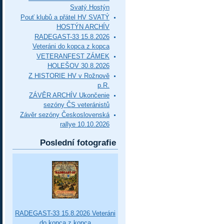
Svatý Hostýn
Pouť klubů a přátel HV SVATÝ
HOSTÝN ARCHÍV
RADEGAST-33 15.8.2026
Veteráni do kopca z kopca
VETERANFEST ZÁMEK
HOLEŠOV 30.8.2026
Z HISTORIE HV v Rožnově
p.R.
ZÁVĚR ARCHÍV Ukončenie
sezóny ČS veteránistů
Závěr sezóny Československá
rallye 10.10.2026
Poslední fotografie
RADEGAST-33 15.8.2026 Veteráni
do kopca z kopca