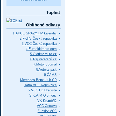
Toplist
Oblíbené odkazy
1.AKCE SRAZY HV kalendář
2.FKHV Česká republika
3.VCC Česká republika
4.Eurooldtimers.com
5.Oldtimerauto.cz
6.Ráj veteránů.cz
7.Motor Journal
8.Veterany.sk
9.ČAMS
Mercedes Benz klub ČR
Tatra VCC Kopřivnice
S.VCC Uh.Hradiště
S.K.A.M Olomouc
VK Kroměříž
VCC Ostrava
Zlínský VCC