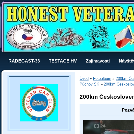
RADEGAST-33
TESTACE HV
Zajímavosti
Návště
Úvod
»
Fotoalbum
»
200km Čes
Púchov SK
»
200km Českoslo
200km Českoslove
Pozvá