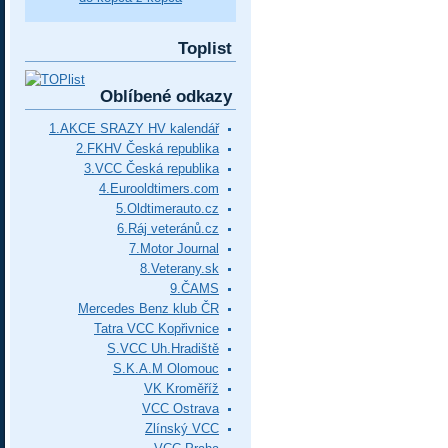
Toplist
Oblíbené odkazy
1.AKCE SRAZY HV kalendář
2.FKHV Česká republika
3.VCC Česká republika
4.Eurooldtimers.com
5.Oldtimerauto.cz
6.Ráj veteránů.cz
7.Motor Journal
8.Veterany.sk
9.ČAMS
Mercedes Benz klub ČR
Tatra VCC Kopřivnice
S.VCC Uh.Hradiště
S.K.A.M Olomouc
VK Kroměříž
VCC Ostrava
Zlínský VCC