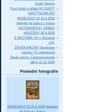
Svatý Hostýn
Pouť klubů a přátel HV SVATÝ
HOSTÝN ARCHÍV
RADEGAST-33 15.8.2026
Veteráni do kopca z kopca
VETERANFEST ZÁMEK
HOLEŠOV 30.8.2026
Z HISTORIE HV v Rožnově
p.R.
ZÁVĚR ARCHÍV Ukončenie
sezóny ČS veteránistů
Závěr sezóny Československá
rallye 10.10.2026
Poslední fotografie
RADEGAST-33 15.8.2026 Veteráni
do kopca z kopca