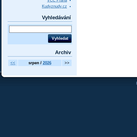
VCC Praha
Kudyznudy.cz
Vyhledávání
Archiv
<<
srpen /
2026
>>