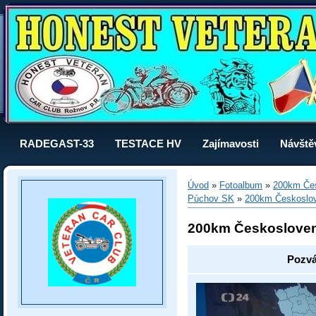
RADEGAST-33
TESTACE HV
Zajímavosti
Návště
Úvod
»
Fotoalbum
»
200km Čes
Púchov SK
»
200km Českoslo
200km Českoslove
Pozvá