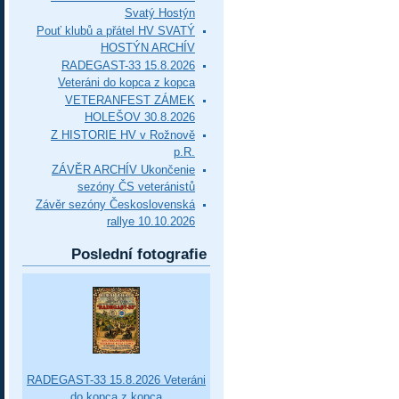
Svatý Hostýn
Pouť klubů a přátel HV SVATÝ
HOSTÝN ARCHÍV
RADEGAST-33 15.8.2026
Veteráni do kopca z kopca
VETERANFEST ZÁMEK
HOLEŠOV 30.8.2026
Z HISTORIE HV v Rožnově
p.R.
ZÁVĚR ARCHÍV Ukončenie
sezóny ČS veteránistů
Závěr sezóny Československá
rallye 10.10.2026
Poslední fotografie
RADEGAST-33 15.8.2026 Veteráni
do kopca z kopca