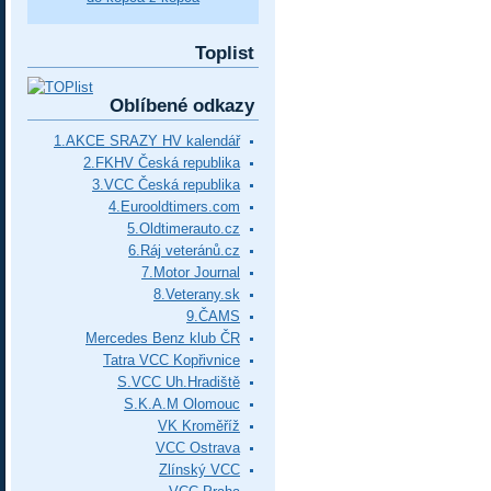
Toplist
Oblíbené odkazy
1.AKCE SRAZY HV kalendář
2.FKHV Česká republika
3.VCC Česká republika
4.Eurooldtimers.com
5.Oldtimerauto.cz
6.Ráj veteránů.cz
7.Motor Journal
8.Veterany.sk
9.ČAMS
Mercedes Benz klub ČR
Tatra VCC Kopřivnice
S.VCC Uh.Hradiště
S.K.A.M Olomouc
VK Kroměříž
VCC Ostrava
Zlínský VCC