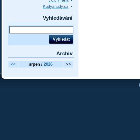
VCC Praha
Kudyznudy.cz
Vyhledávání
Archiv
<<
srpen /
2026
>>