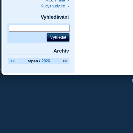
VCC Praha
Kudyznudy.cz
Vyhledávání
Archiv
<<
srpen /
2026
>>