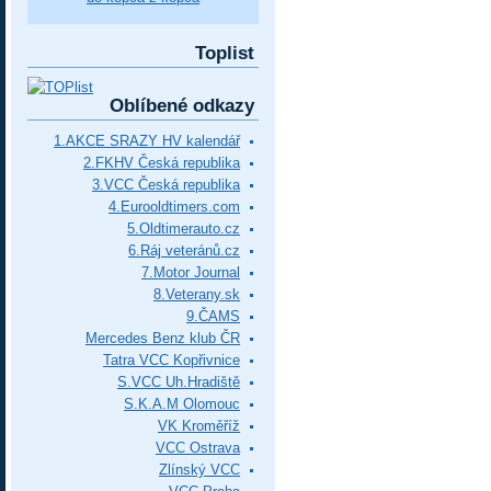
Toplist
Oblíbené odkazy
1.AKCE SRAZY HV kalendář
2.FKHV Česká republika
3.VCC Česká republika
4.Eurooldtimers.com
5.Oldtimerauto.cz
6.Ráj veteránů.cz
7.Motor Journal
8.Veterany.sk
9.ČAMS
Mercedes Benz klub ČR
Tatra VCC Kopřivnice
S.VCC Uh.Hradiště
S.K.A.M Olomouc
VK Kroměříž
VCC Ostrava
Zlínský VCC