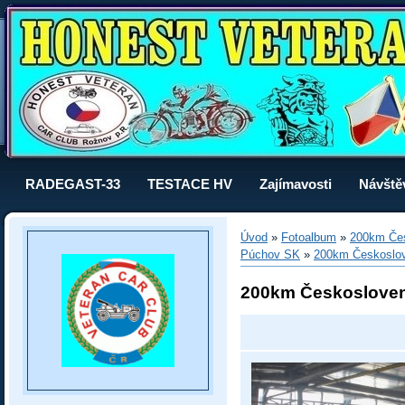
RADEGAST-33
TESTACE HV
Zajímavosti
Návště
Úvod
»
Fotoalbum
»
200km Čes
Púchov SK
»
200km Českoslo
200km Českoslove