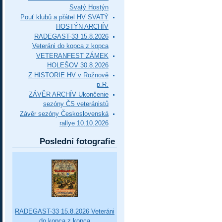
Svatý Hostýn
Pouť klubů a přátel HV SVATÝ
HOSTÝN ARCHÍV
RADEGAST-33 15.8.2026
Veteráni do kopca z kopca
VETERANFEST ZÁMEK
HOLEŠOV 30.8.2026
Z HISTORIE HV v Rožnově
p.R.
ZÁVĚR ARCHÍV Ukončenie
sezóny ČS veteránistů
Závěr sezóny Československá
rallye 10.10.2026
Poslední fotografie
RADEGAST-33 15.8.2026 Veteráni
do kopca z kopca