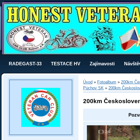
RADEGAST-33
TESTACE HV
Zajímavosti
Návště
Úvod
»
Fotoalbum
»
200km Čes
Púchov SK
»
200km Českoslo
200km Českoslove
Pozvá