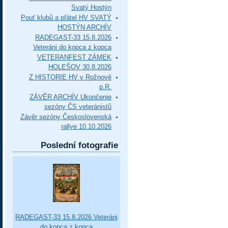
Svatý Hostýn
Pouť klubů a přátel HV SVATÝ
HOSTÝN ARCHÍV
RADEGAST-33 15.8.2026
Veteráni do kopca z kopca
VETERANFEST ZÁMEK
HOLEŠOV 30.8.2026
Z HISTORIE HV v Rožnově
p.R.
ZÁVĚR ARCHÍV Ukončenie
sezóny ČS veteránistů
Závěr sezóny Československá
rallye 10.10.2026
Poslední fotografie
RADEGAST-33 15.8.2026 Veteráni
do kopca z kopca