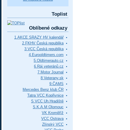
Toplist
Oblíbené odkazy
1.AKCE SRAZY HV kalendář
2.FKHV Česká republika
3.VCC Česká republika
4.Eurooldtimers.com
5.Oldtimerauto.cz
6.Ráj veteránů.cz
7.Motor Journal
8.Veterany.sk
9.ČAMS
Mercedes Benz klub ČR
Tatra VCC Kopřivnice
S.VCC Uh.Hradiště
S.K.A.M Olomouc
VK Kroměříž
VCC Ostrava
Zlínský VCC