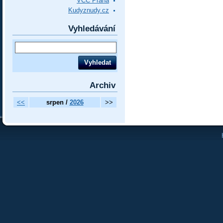
VCC Praha
Kudyznudy.cz
Vyhledávání
Archiv
<<
srpen /
2026
>>