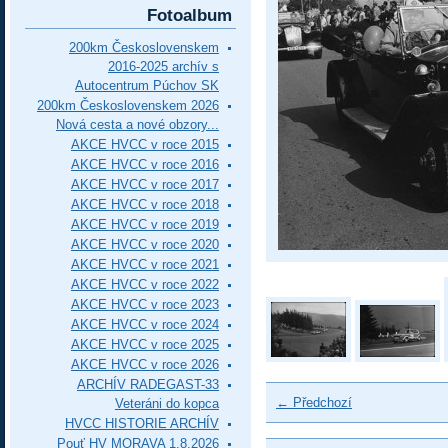
Fotoalbum
200km Československem
2016-2025 archív s
Autocentrum Púchov SK
200km Československem 2026
Nová cesta a nové obzory...
AKCE HVCC v roce 2015
AKCE HVCC v roce 2016
AKCE HVCC v roce 2017
AKCE HVCC v roce 2018
AKCE HVCC v roce 2019
AKCE HVCC v roce 2020
AKCE HVCC v roce 2021
AKCE HVCC v roce 2022
AKCE HVCC v roce 2023
AKCE HVCC v roce 2024
AKCE HVCC v roce 2025
AKCE HVCC v roce 2026
ARCHÍV RADEGAST-33
← Předchozí
Veteráni do kopca
HVCC HISTORIE ARCHÍV
Pouť HV MORAVA 1.8.2026