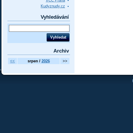
VCC Praha
Kudyznudy.cz
Vyhledávání
Archiv
<<
srpen /
2026
>>