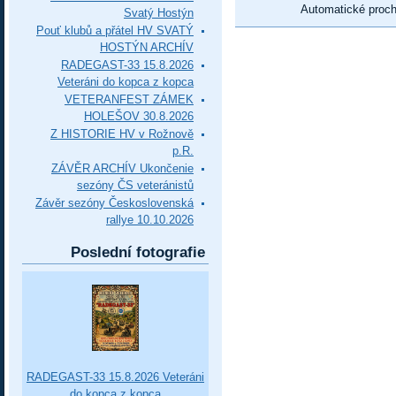
Automatické proc
Svatý Hostýn
Pouť klubů a přátel HV SVATÝ
HOSTÝN ARCHÍV
RADEGAST-33 15.8.2026
Veteráni do kopca z kopca
VETERANFEST ZÁMEK
HOLEŠOV 30.8.2026
Z HISTORIE HV v Rožnově
p.R.
ZÁVĚR ARCHÍV Ukončenie
sezóny ČS veteránistů
Závěr sezóny Československá
rallye 10.10.2026
Poslední fotografie
RADEGAST-33 15.8.2026 Veteráni
do kopca z kopca