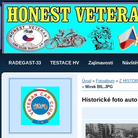
RADEGAST-33
TESTACE HV
Zajímavosti
Návště
Úvod
»
Fotoalbum
»
Z HISTOR
»
Mirek BIL.JPG
Historické foto aut