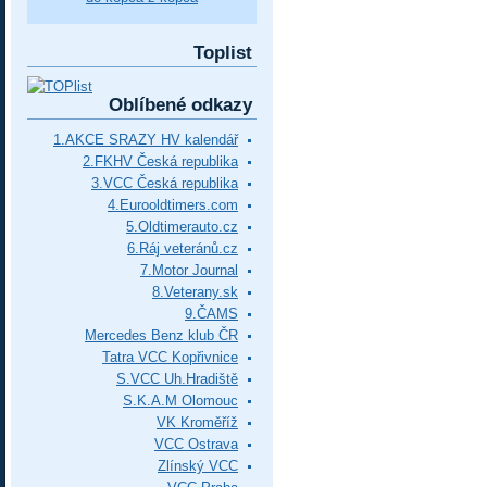
Toplist
Oblíbené odkazy
1.AKCE SRAZY HV kalendář
2.FKHV Česká republika
3.VCC Česká republika
4.Eurooldtimers.com
5.Oldtimerauto.cz
6.Ráj veteránů.cz
7.Motor Journal
8.Veterany.sk
9.ČAMS
Mercedes Benz klub ČR
Tatra VCC Kopřivnice
S.VCC Uh.Hradiště
S.K.A.M Olomouc
VK Kroměříž
VCC Ostrava
Zlínský VCC