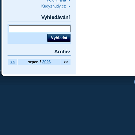
VCC Praha
Kudyznudy.cz
Vyhledávání
Archiv
<<
srpen /
2026
>>