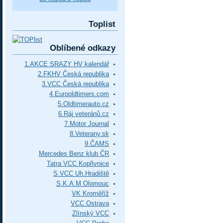
Toplist
Oblíbené odkazy
1.AKCE SRAZY HV kalendář
2.FKHV Česká republika
3.VCC Česká republika
4.Eurooldtimers.com
5.Oldtimerauto.cz
6.Ráj veteránů.cz
7.Motor Journal
8.Veterany.sk
9.ČAMS
Mercedes Benz klub ČR
Tatra VCC Kopřivnice
S.VCC Uh.Hradiště
S.K.A.M Olomouc
VK Kroměříž
VCC Ostrava
Zlínský VCC