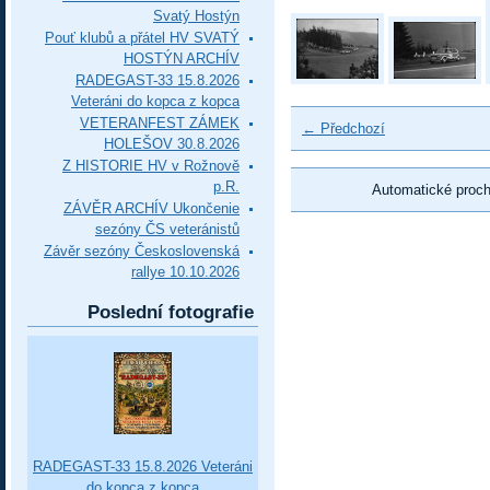
Svatý Hostýn
Pouť klubů a přátel HV SVATÝ
HOSTÝN ARCHÍV
RADEGAST-33 15.8.2026
Veteráni do kopca z kopca
VETERANFEST ZÁMEK
← Předchozí
HOLEŠOV 30.8.2026
Z HISTORIE HV v Rožnově
p.R.
Automatické proc
ZÁVĚR ARCHÍV Ukončenie
sezóny ČS veteránistů
Závěr sezóny Československá
rallye 10.10.2026
Poslední fotografie
RADEGAST-33 15.8.2026 Veteráni
do kopca z kopca