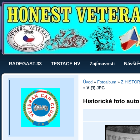
RADEGAST-33
TESTACE HV
Zajímavosti
Návště
Úvod
»
Fotoalbum
»
Z HISTOR
»
V (3).JPG
Historické foto aut