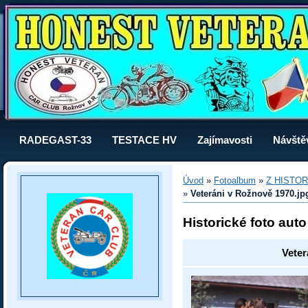
RADEGAST-33
TESTACE HV
Zajímavosti
Návště
Úvod
»
Fotoalbum
»
Z HISTOR
»
Veteráni v Rožnově 1970.jp
Historické foto aut
Veter