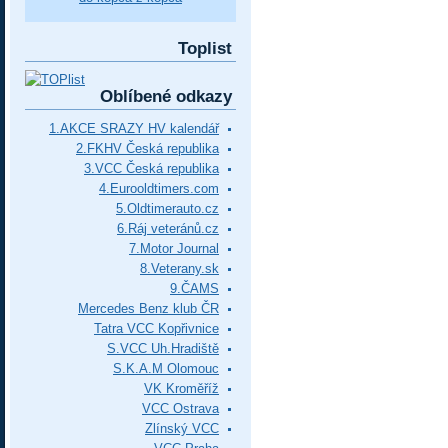
Toplist
Oblíbené odkazy
1.AKCE SRAZY HV kalendář
2.FKHV Česká republika
3.VCC Česká republika
4.Eurooldtimers.com
5.Oldtimerauto.cz
6.Ráj veteránů.cz
7.Motor Journal
8.Veterany.sk
9.ČAMS
Mercedes Benz klub ČR
Tatra VCC Kopřivnice
S.VCC Uh.Hradiště
S.K.A.M Olomouc
VK Kroměříž
VCC Ostrava
Zlínský VCC