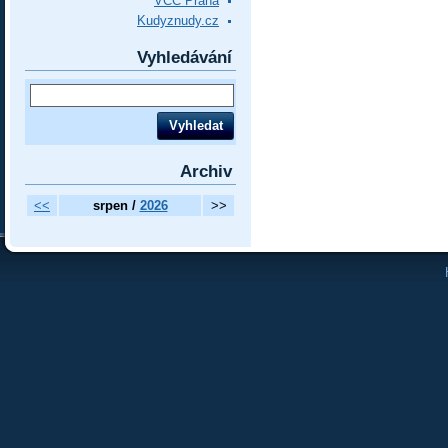
VCC Praha
Kudyznudy.cz
Vyhledávání
Archiv
<<
srpen /
2026
>>