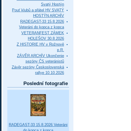
Svatý Hostýn
Pouť klubů a přátel HV SVATÝ
HOSTÝN ARCHÍV
RADEGAST-33 15.8.2026
Veteráni do kopca z kopca
VETERANFEST ZÁMEK
HOLEŠOV 30.8.2026
Z HISTORIE HV v Rožnově
p.R.
ZÁVĚR ARCHÍV Ukončenie
sezóny ČS veteránistů
Závěr sezóny Československá
rallye 10.10.2026
Poslední fotografie
RADEGAST-33 15.8.2026 Veteráni
do kopca z kopca