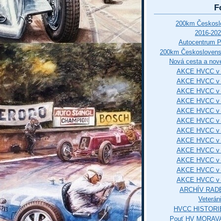
F
200km Českos
2016-202
Autocentrum 
200km Českosloven
Nová cesta a nové
AKCE HVCC v 
AKCE HVCC v 
AKCE HVCC v 
AKCE HVCC v 
AKCE HVCC v 
AKCE HVCC v 
AKCE HVCC v 
AKCE HVCC v 
AKCE HVCC v 
AKCE HVCC v 
AKCE HVCC v 
AKCE HVCC v 
ARCHÍV RAD
Veterán
HVCC HISTORI
Pouť HV MORAVA