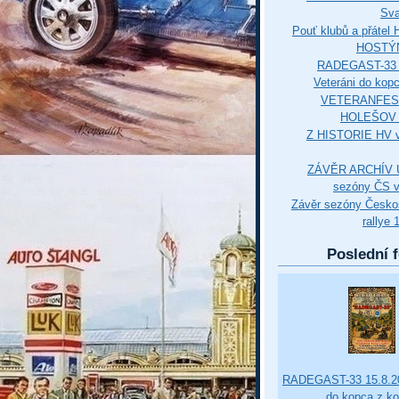
Sva
Pouť klubů a přáte
HOSTÝ
RADEGAST-33 
Veteráni do kop
VETERANFES
HOLEŠOV 3
Z HISTORIE HV 
ZÁVĚR ARCHÍV U
sezóny ČS v
Závěr sezóny Česko
rallye 
Poslední f
RADEGAST-33 15.8.20
do kopca z k