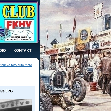
DIO
KONTAKT
storické foto auto moto
ově.JPG