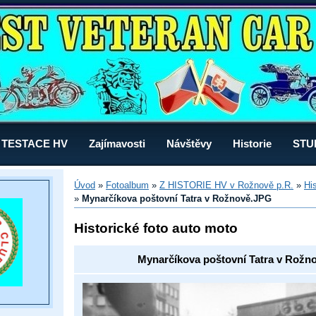
TESTACE HV
Zajímavosti
Návštěvy
Historie
STU
Úvod
»
Fotoalbum
»
Z HISTORIE HV v Rožnově p.R.
»
Hi
»
Mynarčíkova poštovní Tatra v Rožnově.JPG
Historické foto auto moto
Mynarčíkova poštovní Tatra v Rožn