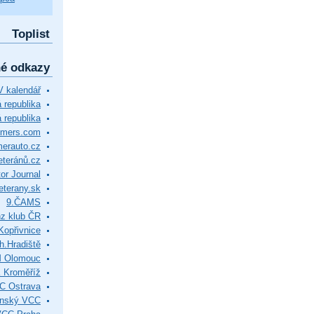
Toplist
né odkazy
 kalendář
republika
 republika
timers.com
merauto.cz
eteránů.cz
or Journal
eterany.sk
9.ČAMS
z klub ČR
Kopřivnice
.Hradiště
M Olomouc
 Kroměříž
C Ostrava
ínský VCC