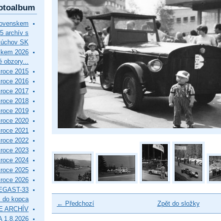
otoalbum
lovenskem
5 archív s
Púchov SK
skem 2026
 obzory...
roce 2015
roce 2016
roce 2017
roce 2018
roce 2019
roce 2020
roce 2021
roce 2022
roce 2023
roce 2024
roce 2025
roce 2026
EGAST-33
i do kopca
← Předchozí
Zpět do složky
E ARCHÍV
 1.8.2026