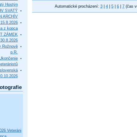
tý Hostýn
Automatické procházení:
3
|
4
|
5
|
6
|
7
(čas v
l HV SVATÝ
N ARCHÍV
15.8.2026
ca z kopca
T ZÁMEK
0.8.2026
v Rožnově
p.R.
končenie
eteránistů
slovenská
10.10.2026
otografie
26 Veteráni
opca