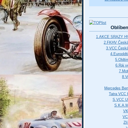
Oblíbe
1.AKCE SRAZY HV
2.FKHV Česká 
3.VCC Česká
4.Euroold
5.Oldti
6.Ráj v
7.Mot
8.V
Mercedes Ben
Tatra VCC 
S.VCC Uh
S.K.A.
VK
VC
Zl