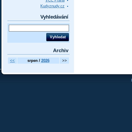
VCC Praha
Kudyznudy.cz
Vyhledávání
Archiv
<<
srpen /
2026
>>