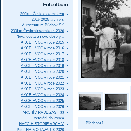
Fotoalbum
200km Československem
2016-2025 archív s
Autocentrum Púchov SK
200km Československem 2026
Nová cesta a nové obzory...
AKCE HVCC v roce 2015
AKCE HVCC v roce 2016
AKCE HVCC v roce 2017
AKCE HVCC v roce 2018
AKCE HVCC v roce 2019
AKCE HVCC v roce 2020
AKCE HVCC v roce 2021
AKCE HVCC v roce 2022
AKCE HVCC v roce 2023
AKCE HVCC v roce 2024
AKCE HVCC v roce 2025
AKCE HVCC v roce 2026
ARCHÍV RADEGAST-33
Veteráni do kopca
← Předchozí
HVCC HISTORIE ARCHÍV
Pouť HV MORAVA 1.8.2026