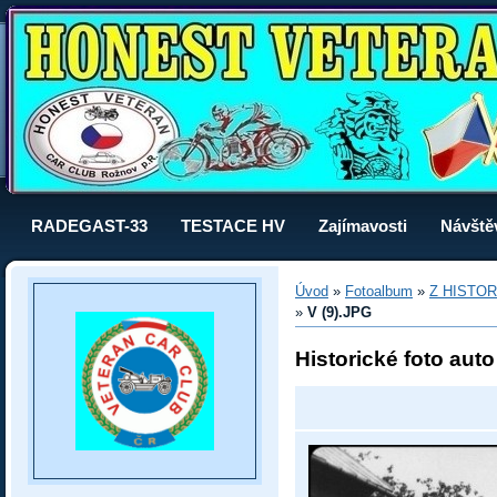
RADEGAST-33
TESTACE HV
Zajímavosti
Návště
Úvod
»
Fotoalbum
»
Z HISTOR
»
V (9).JPG
Historické foto aut