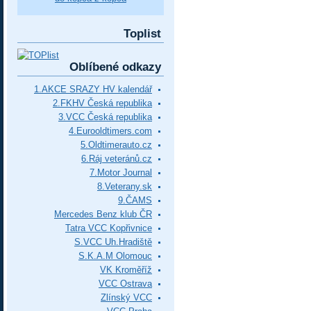
Toplist
Oblíbené odkazy
1.AKCE SRAZY HV kalendář
2.FKHV Česká republika
3.VCC Česká republika
4.Eurooldtimers.com
5.Oldtimerauto.cz
6.Ráj veteránů.cz
7.Motor Journal
8.Veterany.sk
9.ČAMS
Mercedes Benz klub ČR
Tatra VCC Kopřivnice
S.VCC Uh.Hradiště
S.K.A.M Olomouc
VK Kroměříž
VCC Ostrava
Zlínský VCC