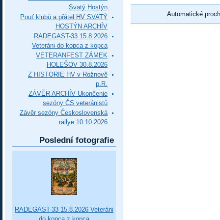
Svatý Hostýn
Automatické proc
Pouť klubů a přátel HV SVATÝ
HOSTÝN ARCHÍV
RADEGAST-33 15.8.2026
Veteráni do kopca z kopca
VETERANFEST ZÁMEK
HOLEŠOV 30.8.2026
Z HISTORIE HV v Rožnově
p.R.
ZÁVĚR ARCHÍV Ukončenie
sezóny ČS veteránistů
Závěr sezóny Československá
rallye 10.10.2026
Poslední fotografie
RADEGAST-33 15.8.2026 Veteráni
do kopca z kopca