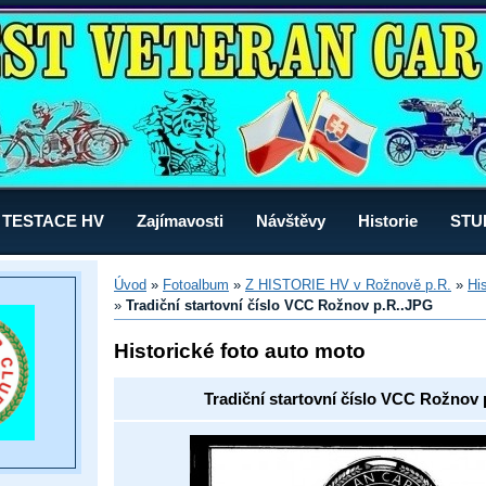
TESTACE HV
Zajímavosti
Návštěvy
Historie
STU
Úvod
»
Fotoalbum
»
Z HISTORIE HV v Rožnově p.R.
»
Hi
»
Tradiční startovní číslo VCC Rožnov p.R..JPG
Historické foto auto moto
Tradiční startovní číslo VCC Rožnov