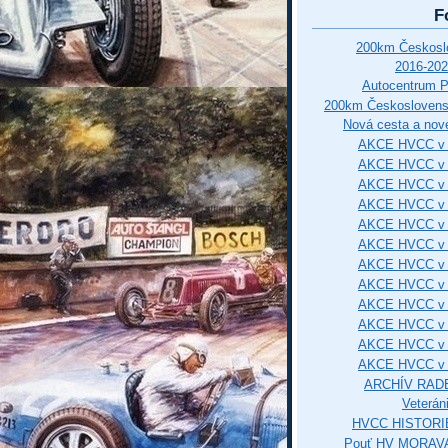
F
200km Českos
2016-202
Autocentrum 
200km Českosloven
Nová cesta a nové
AKCE HVCC v 
AKCE HVCC v 
AKCE HVCC v 
AKCE HVCC v 
AKCE HVCC v 
AKCE HVCC v 
AKCE HVCC v 
AKCE HVCC v 
AKCE HVCC v 
AKCE HVCC v 
AKCE HVCC v 
AKCE HVCC v 
ARCHÍV RAD
Veterán
HVCC HISTORI
Pouť HV MORAVA