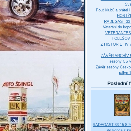
Sva
Pouť klubů a přáte
HOSTÝ
RADEGAST-33 
Veteráni do kop
VETERANFES
HOLEŠOV 3
Z HISTORIE HV 
ZÁVĚR ARCHÍV U
sezóny ČS v
Závěr sezóny Česko
rallye 
Poslední f
RADEGAST-33 15.8.20
do kopca z k