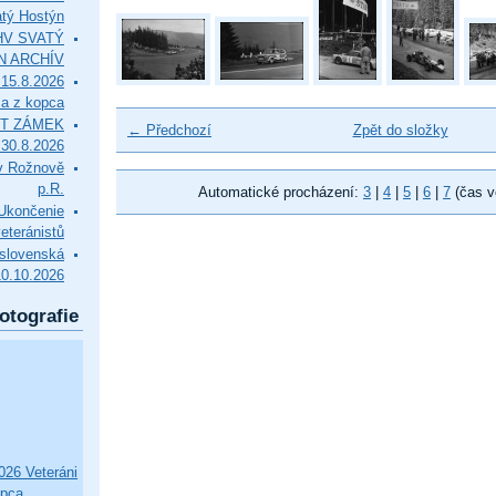
tý Hostýn
l HV SVATÝ
N ARCHÍV
15.8.2026
ca z kopca
T ZÁMEK
← Předchozí
Zpět do složky
0.8.2026
v Rožnově
p.R.
Automatické procházení:
3
|
4
|
5
|
6
|
7
(čas v
končenie
eteránistů
slovenská
10.10.2026
otografie
26 Veteráni
opca