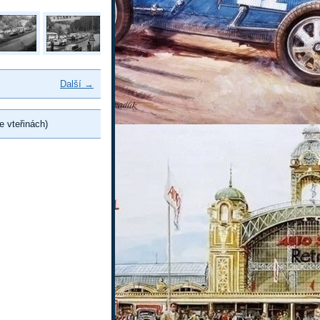
Další →
e vteřinách)