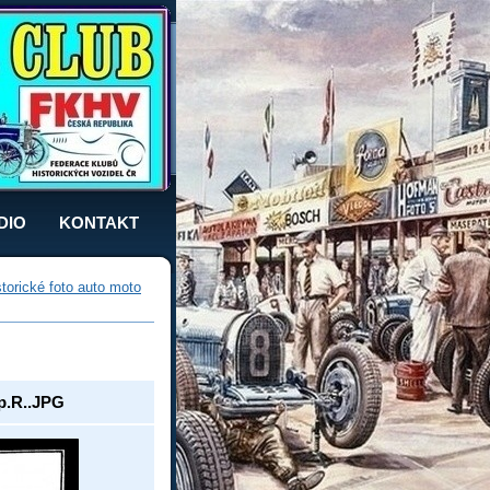
DIO
KONTAKT
storické foto auto moto
 p.R..JPG