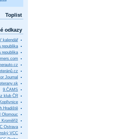
Toplist
né odkazy
 kalendář
republika
 republika
timers.com
merauto.cz
eteránů.cz
or Journal
eterany.sk
9.ČAMS
z klub ČR
Kopřivnice
.Hradiště
M Olomouc
 Kroměříž
C Ostrava
ínský VCC