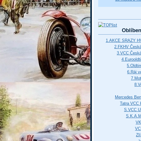
Oblíbe
1.AKCE SRAZY HV
2.FKHV Česká 
3.VCC Česká
4.Euroold
5.Oldti
6.Ráj v
7.Mot
8.V
Mercedes Ben
Tatra VCC 
S.VCC Uh
S.K.A.
VK
VC
Zl