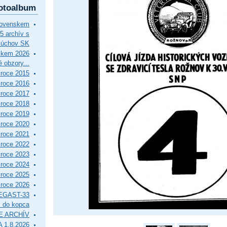
otoalbum
lovenskem
5 archív s
Púchov SK
skem 2026
 obzory...
roce 2015
roce 2016
roce 2017
roce 2018
roce 2019
roce 2020
roce 2021
roce 2022
roce 2023
roce 2024
roce 2025
roce 2026
EGAST-33
i do kopca
E ARCHÍV
 1.8.2026