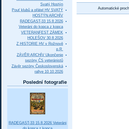
Svatý Hostýn
Automatické proc
Pouť klubů a přátel HV SVATÝ
HOSTÝN ARCHÍV
RADEGAST-33 15.8.2026
Veteráni do kopca z kopca
VETERANFEST ZÁMEK
HOLEŠOV 30.8.2026
Z HISTORIE HV v Rožnově
p.R.
ZÁVĚR ARCHÍV Ukončenie
sezóny ČS veteránistů
Závěr sezóny Československá
rallye 10.10.2026
Poslední fotografie
RADEGAST-33 15.8.2026 Veteráni
do kopca z kopca