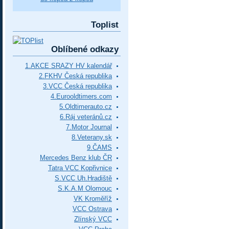
Toplist
Oblíbené odkazy
1.AKCE SRAZY HV kalendář
2.FKHV Česká republika
3.VCC Česká republika
4.Eurooldtimers.com
5.Oldtimerauto.cz
6.Ráj veteránů.cz
7.Motor Journal
8.Veterany.sk
9.ČAMS
Mercedes Benz klub ČR
Tatra VCC Kopřivnice
S.VCC Uh.Hradiště
S.K.A.M Olomouc
VK Kroměříž
VCC Ostrava
Zlínský VCC