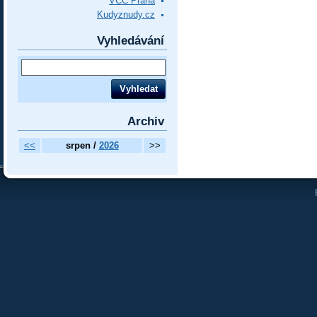
VCC Praha
Kudyznudy.cz
Vyhledávání
Archiv
<<
srpen /
2026
>>