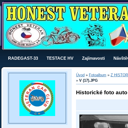
RADEGAST-33
TESTACE HV
Zajímavosti
Návště
Úvod
»
Fotoalbum
»
Z HISTOR
»
V (17).JPG
Historické foto aut