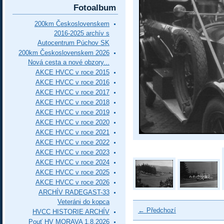
Fotoalbum
200km Československem
2016-2025 archív s
Autocentrum Púchov SK
200km Československem 2026
Nová cesta a nové obzory...
AKCE HVCC v roce 2015
AKCE HVCC v roce 2016
AKCE HVCC v roce 2017
AKCE HVCC v roce 2018
AKCE HVCC v roce 2019
AKCE HVCC v roce 2020
AKCE HVCC v roce 2021
AKCE HVCC v roce 2022
AKCE HVCC v roce 2023
AKCE HVCC v roce 2024
AKCE HVCC v roce 2025
AKCE HVCC v roce 2026
ARCHÍV RADEGAST-33
Veteráni do kopca
← Předchozí
HVCC HISTORIE ARCHÍV
Pouť HV MORAVA 1.8.2026