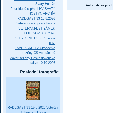
Svatý Hostýn
Automatické proc
Pouť klubů a přátel HV SVATÝ
HOSTÝN ARCHÍV
RADEGAST-33 15.8.2026
Veteráni do kopca z kopca
VETERANFEST ZÁMEK
HOLEŠOV 30.8.2026
Z HISTORIE HV v Rožnově
p.R.
ZÁVĚR ARCHÍV Ukončenie
sezóny ČS veteránistů
Závěr sezóny Československá
rallye 10.10.2026
Poslední fotografie
RADEGAST-33 15.8.2026 Veteráni
do kopca z kopca