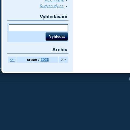
VCC Praha
Kudyznudy.cz
Vyhledávání
Archiv
<<
srpen /
2026
>>