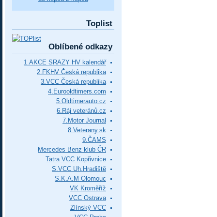
Toplist
Oblíbené odkazy
1.AKCE SRAZY HV kalendář
2.FKHV Česká republika
3.VCC Česká republika
4.Eurooldtimers.com
5.Oldtimerauto.cz
6.Ráj veteránů.cz
7.Motor Journal
8.Veterany.sk
9.ČAMS
Mercedes Benz klub ČR
Tatra VCC Kopřivnice
S.VCC Uh.Hradiště
S.K.A.M Olomouc
VK Kroměříž
VCC Ostrava
Zlínský VCC