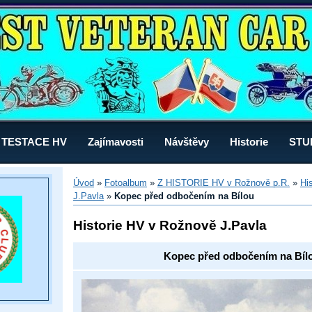
TESTACE HV
Zajímavosti
Návštěvy
Historie
STU
Úvod
»
Fotoalbum
»
Z HISTORIE HV v Rožnově p.R.
»
Hi
J.Pavla
»
Kopec před odbočením na Bílou
Historie HV v Rožnově J.Pavla
Kopec před odbočením na Bíl