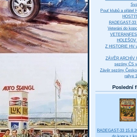
Sva
Pouť klubů a přáte
HOSTÝ
RADEGAST-33 
Veteráni do kop
VETERANFES
HOLEŠOV 3
Z HISTORIE HV 
ZÁVĚR ARCHÍV U
sezóny ČS v
Závěr sezóny Česko
rallye 
Poslední f
RADEGAST-33 15.8.20
do kopca z k