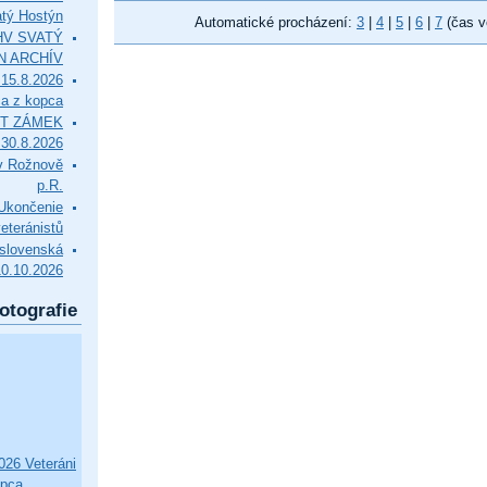
tý Hostýn
Automatické procházení:
3
|
4
|
5
|
6
|
7
(čas v
l HV SVATÝ
N ARCHÍV
15.8.2026
ca z kopca
T ZÁMEK
0.8.2026
v Rožnově
p.R.
končenie
eteránistů
slovenská
10.10.2026
otografie
26 Veteráni
opca