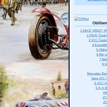
Oblíbe
1.AKCE SRAZY HV
2.FKHV Česká 
3.VCC Česká
4.Euroold
5.Oldti
6.Ráj v
7.Mot
8.V
Mercedes Ben
Tatra VCC 
S.VCC Uh
S.K.A.
VK
VC
Zl