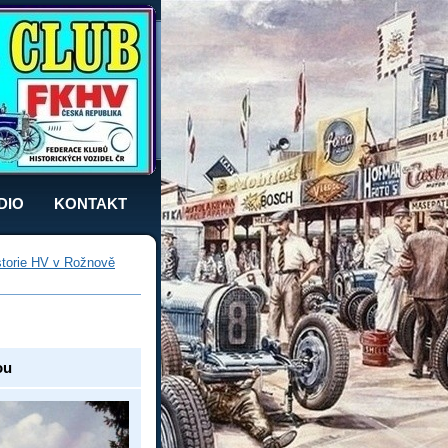
DIO
KONTAKT
storie HV v Rožnově
ou