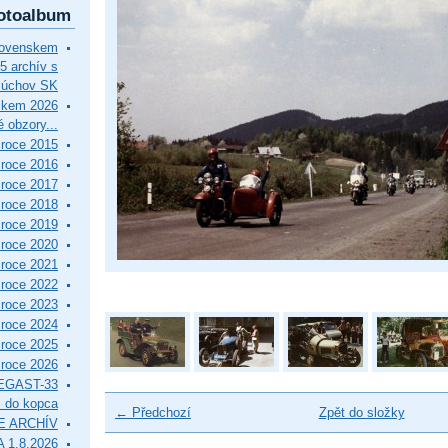
otoalbum
lovenskem
5 archív s
Púchov SK
skem 2026
 obzory...
roce 2015
roce 2016
roce 2017
roce 2018
roce 2019
roce 2020
roce 2021
roce 2022
roce 2023
roce 2024
roce 2025
roce 2026
EGAST-33
i do kopca
← Předchozí
Zpět do složky
E ARCHÍV
 1.8.2026