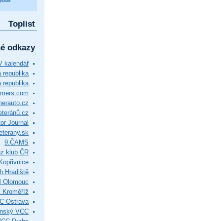
Toplist
né odkazy
 kalendář
republika
 republika
timers.com
merauto.cz
eteránů.cz
or Journal
eterany.sk
9.ČAMS
z klub ČR
Kopřivnice
.Hradiště
M Olomouc
 Kroměříž
C Ostrava
ínský VCC