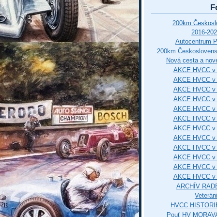
F
200km Českos
2016-202
Autocentrum 
200km Českosloven
Nová cesta a nové
AKCE HVCC v 
AKCE HVCC v 
AKCE HVCC v 
AKCE HVCC v 
AKCE HVCC v 
AKCE HVCC v 
AKCE HVCC v 
AKCE HVCC v 
AKCE HVCC v 
AKCE HVCC v 
AKCE HVCC v 
AKCE HVCC v 
ARCHÍV RAD
Veterán
HVCC HISTORI
Pouť HV MORAVA