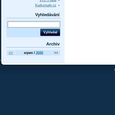
VCC Praha
Kudyznudy.cz
Vyhledávání
Archiv
<<
srpen /
2026
>>