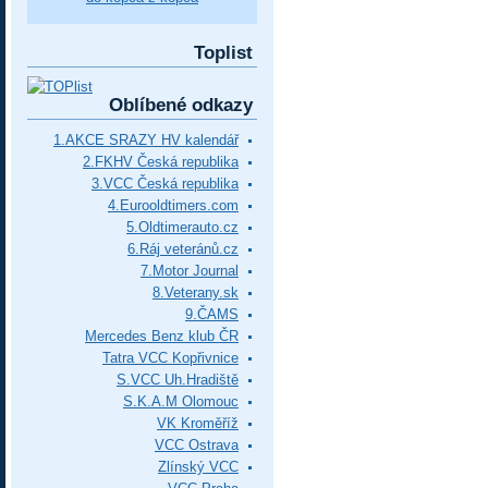
Toplist
Oblíbené odkazy
1.AKCE SRAZY HV kalendář
2.FKHV Česká republika
3.VCC Česká republika
4.Eurooldtimers.com
5.Oldtimerauto.cz
6.Ráj veteránů.cz
7.Motor Journal
8.Veterany.sk
9.ČAMS
Mercedes Benz klub ČR
Tatra VCC Kopřivnice
S.VCC Uh.Hradiště
S.K.A.M Olomouc
VK Kroměříž
VCC Ostrava
Zlínský VCC