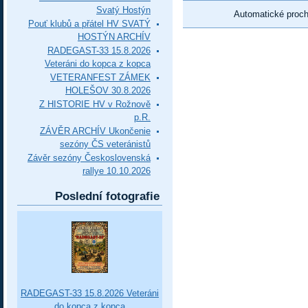
Svatý Hostýn
Automatické proc
Pouť klubů a přátel HV SVATÝ
HOSTÝN ARCHÍV
RADEGAST-33 15.8.2026
Veteráni do kopca z kopca
VETERANFEST ZÁMEK
HOLEŠOV 30.8.2026
Z HISTORIE HV v Rožnově
p.R.
ZÁVĚR ARCHÍV Ukončenie
sezóny ČS veteránistů
Závěr sezóny Československá
rallye 10.10.2026
Poslední fotografie
RADEGAST-33 15.8.2026 Veteráni
do kopca z kopca