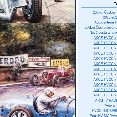
F
200km Českos
2016-202
Autocentrum 
200km Českosloven
Nová cesta a nové
AKCE HVCC v 
AKCE HVCC v 
AKCE HVCC v 
AKCE HVCC v 
AKCE HVCC v 
AKCE HVCC v 
AKCE HVCC v 
AKCE HVCC v 
AKCE HVCC v 
AKCE HVCC v 
AKCE HVCC v 
AKCE HVCC v 
ARCHÍV RAD
Veterán
HVCC HISTORI
Pouť HV MORAVA