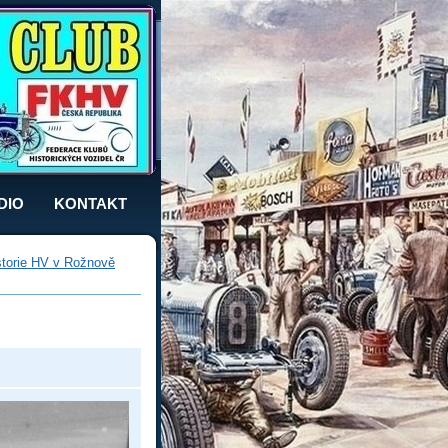
DIO
KONTAKT
storie HV v Rožnově