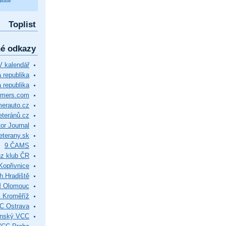
Toplist
né odkazy
 kalendář
republika
 republika
timers.com
merauto.cz
eteránů.cz
or Journal
eterany.sk
9.ČAMS
z klub ČR
Kopřivnice
.Hradiště
M Olomouc
 Kroměříž
C Ostrava
ínský VCC