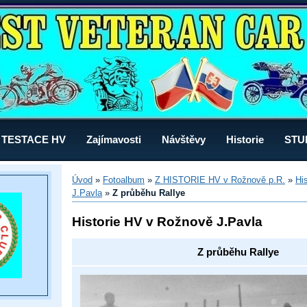
TESTACE HV
Zajímavosti
Návštěvy
Historie
STU
Úvod
»
Fotoalbum
»
Z HISTORIE HV v Rožnově p.R.
»
Hi
J.Pavla
»
Z průběhu Rallye
Historie HV v Rožnově J.Pavla
Z průběhu Rallye