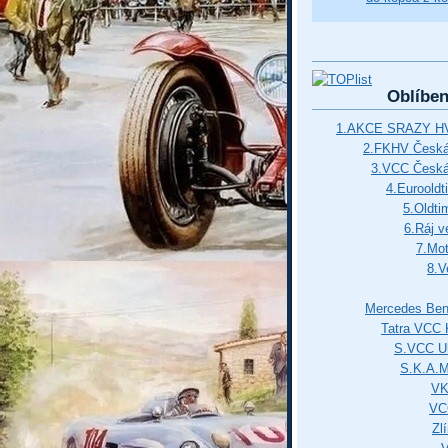
Oblíbe
1.AKCE SRAZY HV
2.FKHV Česká 
3.VCC Česká
4.Euroold
5.Oldti
6.Ráj v
7.Mot
8.V
Mercedes Ben
Tatra VCC 
S.VCC Uh
S.K.A.
VK
VC
Zl