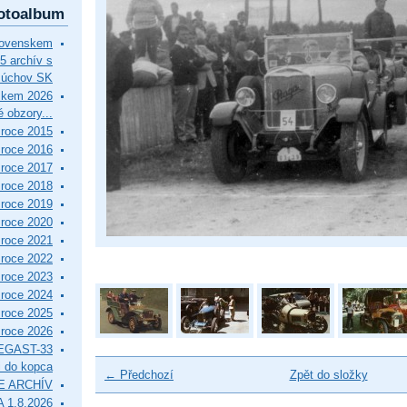
otoalbum
lovenskem
5 archív s
Púchov SK
skem 2026
 obzory...
roce 2015
roce 2016
roce 2017
roce 2018
roce 2019
roce 2020
roce 2021
roce 2022
roce 2023
roce 2024
roce 2025
roce 2026
EGAST-33
i do kopca
← Předchozí
Zpět do složky
E ARCHÍV
 1.8.2026