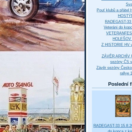
Sva
Pouť klubů a přáte
HOSTÝ
RADEGAST-33 
Veteráni do kop
VETERANFES
HOLEŠOV 3
Z HISTORIE HV 
ZÁVĚR ARCHÍV U
sezóny ČS v
Závěr sezóny Česko
rallye 
Poslední f
RADEGAST-33 15.8.20
do kopca z k