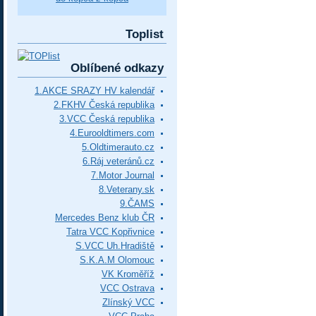
Toplist
Oblíbené odkazy
1.AKCE SRAZY HV kalendář
2.FKHV Česká republika
3.VCC Česká republika
4.Eurooldtimers.com
5.Oldtimerauto.cz
6.Ráj veteránů.cz
7.Motor Journal
8.Veterany.sk
9.ČAMS
Mercedes Benz klub ČR
Tatra VCC Kopřivnice
S.VCC Uh.Hradiště
S.K.A.M Olomouc
VK Kroměříž
VCC Ostrava
Zlínský VCC