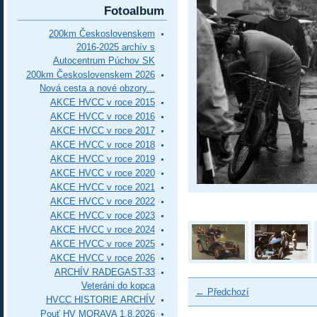
Fotoalbum
200km Československem
2016-2025 archív s
Autocentrum Púchov SK
200km Československem 2026
Nová cesta a nové obzory...
AKCE HVCC v roce 2015
AKCE HVCC v roce 2016
AKCE HVCC v roce 2017
AKCE HVCC v roce 2018
AKCE HVCC v roce 2019
AKCE HVCC v roce 2020
AKCE HVCC v roce 2021
AKCE HVCC v roce 2022
AKCE HVCC v roce 2023
AKCE HVCC v roce 2024
AKCE HVCC v roce 2025
AKCE HVCC v roce 2026
ARCHÍV RADEGAST-33
Veteráni do kopca
← Předchozí
HVCC HISTORIE ARCHÍV
Pouť HV MORAVA 1.8.2026