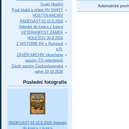
Svatý Hostýn
Automatické proc
Pouť klubů a přátel HV SVATÝ
HOSTÝN ARCHÍV
RADEGAST-33 15.8.2026
Veteráni do kopca z kopca
VETERANFEST ZÁMEK
HOLEŠOV 30.8.2026
Z HISTORIE HV v Rožnově
p.R.
ZÁVĚR ARCHÍV Ukončenie
sezóny ČS veteránistů
Závěr sezóny Československá
rallye 10.10.2026
Poslední fotografie
RADEGAST-33 15.8.2026 Veteráni
do kopca z kopca