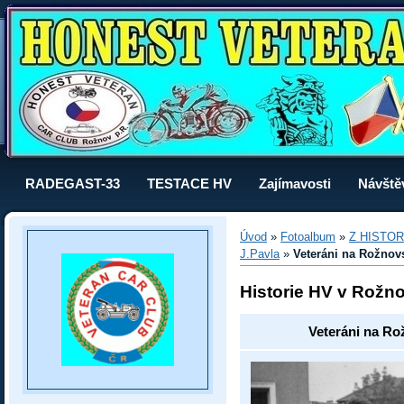
RADEGAST-33
TESTACE HV
Zajímavosti
Návště
Úvod
»
Fotoalbum
»
Z HISTOR
J.Pavla
»
Veteráni na Rožnovs
Historie HV v Rožn
Veteráni na Ro