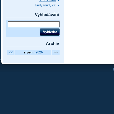
VCC Praha
Kudyznudy.cz
Vyhledávání
Archiv
<<
srpen /
2026
>>