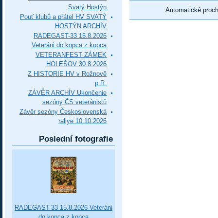
Svatý Hostýn
Automatické proc
Pouť klubů a přátel HV SVATÝ
HOSTÝN ARCHÍV
RADEGAST-33 15.8.2026
Veteráni do kopca z kopca
VETERANFEST ZÁMEK
HOLEŠOV 30.8.2026
Z HISTORIE HV v Rožnově
p.R.
ZÁVĚR ARCHÍV Ukončenie
sezóny ČS veteránistů
Závěr sezóny Československá
rallye 10.10.2026
Poslední fotografie
RADEGAST-33 15.8.2026 Veteráni
do kopca z kopca