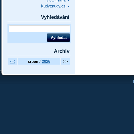
VCC Praha
Kudyznudy.cz
Vyhledávání
Archiv
<<
srpen /
2026
>>