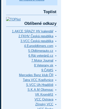
Toplist
Oblíbené odkazy
1.AKCE SRAZY HV kalendář
2.FKHV Česká republika
3.VCC Česká republika
4.Eurooldtimers.com
5.Oldtimerauto.cz
6.Ráj veteránů.cz
7.Motor Journal
8.Veterany.sk
9.ČAMS
Mercedes Benz klub ČR
Tatra VCC Kopřivnice
S.VCC Uh.Hradiště
S.K.A.M Olomouc
VK Kroměříž
VCC Ostrava
Zlínský VCC