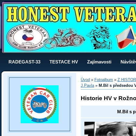
RADEGAST-33
TESTACE HV
Zajímavosti
Návště
Úvod
»
Fotoalbum
»
Z HISTOR
J.Pavla
»
M.Bil s předsedou
Historie HV v Rožn
M.Bil s