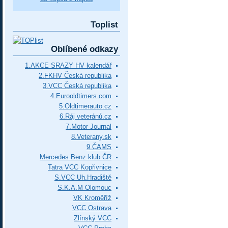
Toplist
Oblíbené odkazy
1.AKCE SRAZY HV kalendář
2.FKHV Česká republika
3.VCC Česká republika
4.Eurooldtimers.com
5.Oldtimerauto.cz
6.Ráj veteránů.cz
7.Motor Journal
8.Veterany.sk
9.ČAMS
Mercedes Benz klub ČR
Tatra VCC Kopřivnice
S.VCC Uh.Hradiště
S.K.A.M Olomouc
VK Kroměříž
VCC Ostrava
Zlínský VCC