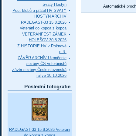
Svatý Hostýn
Automatické proc
Pouť klubů a přátel HV SVATÝ
HOSTÝN ARCHÍV
RADEGAST-33 15.8.2026
Veteráni do kopca z kopca
VETERANFEST ZÁMEK
HOLEŠOV 30.8.2026
Z HISTORIE HV v Rožnově
p.R.
ZÁVĚR ARCHÍV Ukončenie
sezóny ČS veteránistů
Závěr sezóny Československá
rallye 10.10.2026
Poslední fotografie
RADEGAST-33 15.8.2026 Veteráni
do kopca z kopca