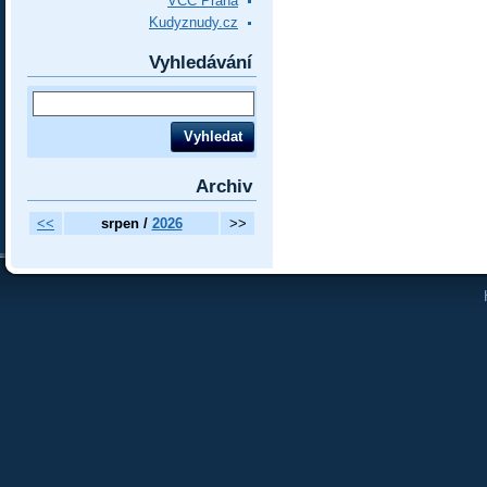
VCC Praha
Kudyznudy.cz
Vyhledávání
Archiv
<<
srpen /
2026
>>