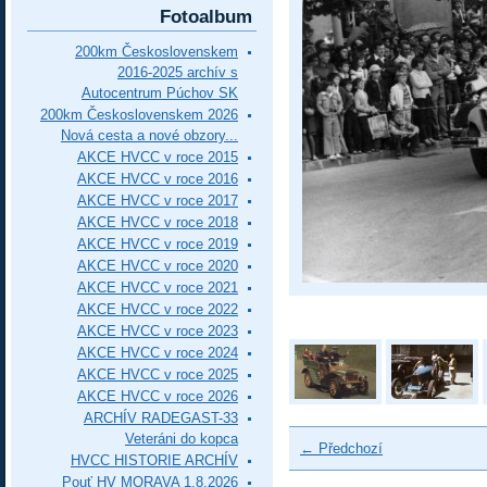
Fotoalbum
200km Československem
2016-2025 archív s
Autocentrum Púchov SK
200km Československem 2026
Nová cesta a nové obzory...
AKCE HVCC v roce 2015
AKCE HVCC v roce 2016
AKCE HVCC v roce 2017
AKCE HVCC v roce 2018
AKCE HVCC v roce 2019
AKCE HVCC v roce 2020
AKCE HVCC v roce 2021
AKCE HVCC v roce 2022
AKCE HVCC v roce 2023
AKCE HVCC v roce 2024
AKCE HVCC v roce 2025
AKCE HVCC v roce 2026
ARCHÍV RADEGAST-33
Veteráni do kopca
← Předchozí
HVCC HISTORIE ARCHÍV
Pouť HV MORAVA 1.8.2026