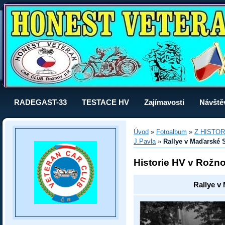
RADEGAST-33
TESTACE HV
Zajímavosti
Návště
Úvod
»
Fotoalbum
»
Z HISTOR
J.Pavla
»
Rallye v Maďarské S
Historie HV v Rožn
Rallye v