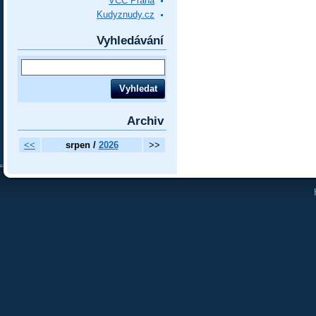
VCC Praha
Kudyznudy.cz
Vyhledávání
Archiv
<<
srpen /
2026
>>