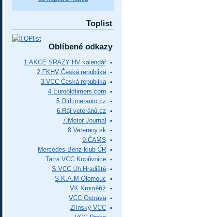
Toplist
Oblíbené odkazy
1.AKCE SRAZY HV kalendář
2.FKHV Česká republika
3.VCC Česká republika
4.Eurooldtimers.com
5.Oldtimerauto.cz
6.Ráj veteránů.cz
7.Motor Journal
8.Veterany.sk
9.ČAMS
Mercedes Benz klub ČR
Tatra VCC Kopřivnice
S.VCC Uh.Hradiště
S.K.A.M Olomouc
VK Kroměříž
VCC Ostrava
Zlínský VCC