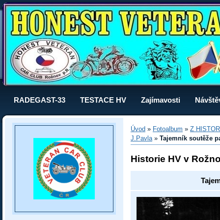
RADEGAST-33
TESTACE HV
Zajímavosti
Návště
Úvod
»
Fotoalbum
»
Z HISTOR
J.Pavla
»
Tajemník soutěže p
Historie HV v Rožn
Tajem