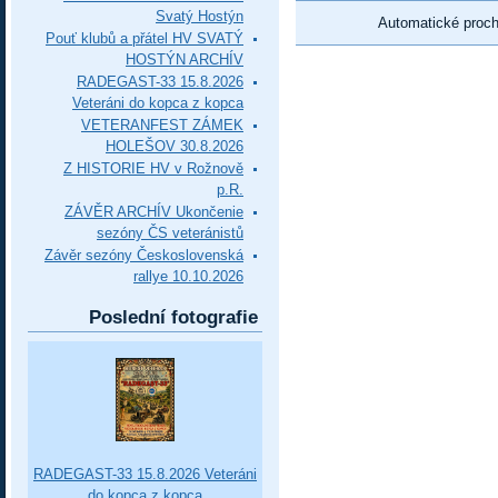
Svatý Hostýn
Automatické proc
Pouť klubů a přátel HV SVATÝ
HOSTÝN ARCHÍV
RADEGAST-33 15.8.2026
Veteráni do kopca z kopca
VETERANFEST ZÁMEK
HOLEŠOV 30.8.2026
Z HISTORIE HV v Rožnově
p.R.
ZÁVĚR ARCHÍV Ukončenie
sezóny ČS veteránistů
Závěr sezóny Československá
rallye 10.10.2026
Poslední fotografie
RADEGAST-33 15.8.2026 Veteráni
do kopca z kopca