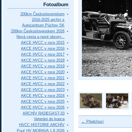
Fotoalbum
200km Československem
2016-2025 archív s
Autocentrum Púchov SK
200km Československem 2026
Nová cesta a nové obzory...
AKCE HVCC v roce 2015
AKCE HVCC v roce 2016
AKCE HVCC v roce 2017
AKCE HVCC v roce 2018
AKCE HVCC v roce 2019
AKCE HVCC v roce 2020
AKCE HVCC v roce 2021
AKCE HVCC v roce 2022
AKCE HVCC v roce 2023
AKCE HVCC v roce 2024
AKCE HVCC v roce 2025
AKCE HVCC v roce 2026
ARCHÍV RADEGAST-33
Veteráni do kopca
← Předchozí
HVCC HISTORIE ARCHÍV
Pouť HV MORAVA 1.8.2026