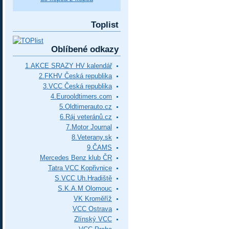
Toplist
Oblíbené odkazy
1.AKCE SRAZY HV kalendář
2.FKHV Česká republika
3.VCC Česká republika
4.Eurooldtimers.com
5.Oldtimerauto.cz
6.Ráj veteránů.cz
7.Motor Journal
8.Veterany.sk
9.ČAMS
Mercedes Benz klub ČR
Tatra VCC Kopřivnice
S.VCC Uh.Hradiště
S.K.A.M Olomouc
VK Kroměříž
VCC Ostrava
Zlínský VCC