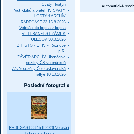
Svatý Hostýn
Automatické proc
Pouť klubů a přátel HV SVATÝ
HOSTÝN ARCHÍV
RADEGAST-33 15.8.2026
Veteráni do kopca z kopca
VETERANFEST ZÁMEK
HOLEŠOV 30.8.2026
Z HISTORIE HV v Rožnově
p.R.
ZÁVĚR ARCHÍV Ukončenie
sezóny ČS veteránistů
Závěr sezóny Československá
rallye 10.10.2026
Poslední fotografie
RADEGAST-33 15.8.2026 Veteráni
do kopca z kopca