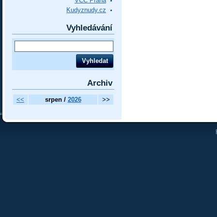
VCC Praha
Kudyznudy.cz
Vyhledávání
Archiv
<<
srpen /
2026
>>