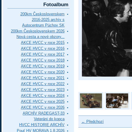
Fotoalbum
200km Československem
2016-2025 archív s
Autocentrum Púchov SK
200km Československem 2026
Nová cesta a nové obzory...
AKCE HVCC v roce 2015
AKCE HVCC v roce 2016
AKCE HVCC v roce 2017
AKCE HVCC v roce 2018
AKCE HVCC v roce 2019
AKCE HVCC v roce 2020
AKCE HVCC v roce 2021
AKCE HVCC v roce 2022
AKCE HVCC v roce 2023
AKCE HVCC v roce 2024
AKCE HVCC v roce 2025
AKCE HVCC v roce 2026
ARCHÍV RADEGAST-33
Veteráni do kopca
← Předchozí
HVCC HISTORIE ARCHÍV
Pouť HV MORAVA 1.8.2026