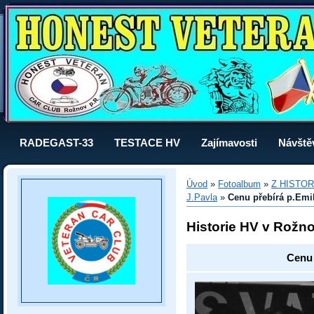
RADEGAST-33
TESTACE HV
Zajímavosti
Návště
Úvod
»
Fotoalbum
»
Z HISTOR
J.Pavla
»
Cenu přebírá p.Emi
Historie HV v Rožn
Cenu 